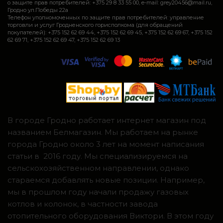
о защите прав потребителей: +375 29 8 33 55 00, e-mail: grey20456@mail.ru,
Гродно ул.Победы 22а
Телефон уполномоченных по защите прав потребителей: управление
торговли и услуг Гродненского горисполкома (для обращений
покупателей): +375 152 62 69 44, +375 152 62 69 45, +375 152 62 69 67, +375 152
62 69 71, +375 152 62 69 47, +375 152 62 69 13
В городе Гродно работает интернет магазин под
названием Белмагазин. Мы работаем на рынке
города Гродно около 3 лет на момент написания
статьи в 2016 году. Мы специализируемся на
сельскохозяйственном направлении, однако
стараемся добавлять новые позиции. Например,
мы в прошлом году начали продажу газовых
котлов и колонок, в частности завода
отопительного оборудования Виктори. В этом году