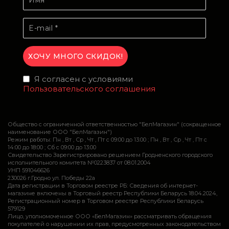
Я согласен с условиями
Пользовательского соглашения
Общество с ограниченной ответственностью "БелМагазин" (сокращенное
наименование ООО "БелМагазин")
Режим работы: Пн , Вт , Ср , Чт , Пт c 09:00 до 13:00 ; Пн , Вт , Ср , Чт , Пт c
14:00 до 18:00 ; Сб c 09:00 до 13:00
Свидетельство Зарегистрировано решением Гродненского городского
исполнительного комитета №0223837 от 08.01.2004
УНП 591046626
230026 г.Гродно ул. Победы 22а
Дата регистрации в Торговом реестре РБ: Сведения об интернет-
магазине включены в Торговый реестр Республики Беларусь 18.04.2024,
Регистрационный номер в Торговом реестре Республики Беларусь
579129
Лицо, уполномоченное ООО «БелМагазин» рассматривать обращения
покупателей о нарушении их прав, предусмотренных законодательством