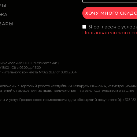
РЫ
ЖА
ВАРЫ
Я согласен с усло
Пользовательского с
наименование ООО "БелМагазин")
 18:00 ; Сб c 09:00 до 13:00
ительного комитета №0223837 от 08.01.2004
включены в Торговый реестр Республики Беларусь 18.04.2024, Регистрационны
ей о нарушении их прав, предусмотренных законодательством о защите прав по
луг Гродненского горисполкома (для обращений покупателей): +375 152 62 69 44, 