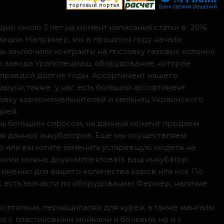
но около 3 лет на момент написания статьи в 2016
зиции. Например, мы в прошлом году начали
мы заключили контракты на поставку газовых колонок
о завода Уралспецмаш, оборудование, которое
 правдой долгие годы. Ассортимент нашего
аруси, также у нас есть большой ассортимент
тавку кормоизмельчителей и мельниц Украинского
цией.
ень большим спросом, на данный момент продаем
ля данных инкубаторов. Ещё мы осуществляем
р или вы хотите заменить устаревшую модель на
орыми можно доукомплектовать ваш инкубатор.
 именно для вашего количества коров или коз. По
с есть запчасти по оборудованию Фермер, наличие
коптильни, перьящипалки для курей, а также мангалы
о с пластиковыми мойками и бочками, но и с