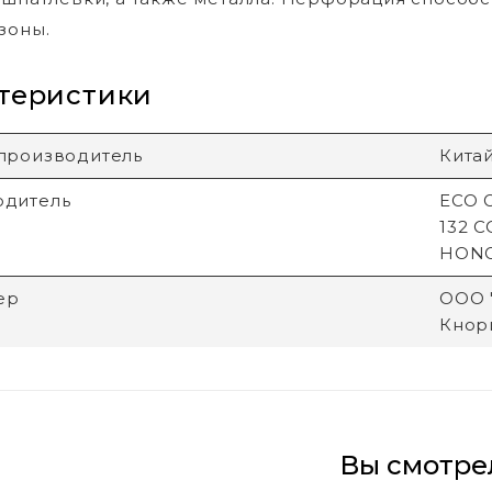
зоны.
теристики
производитель
Кита
одитель
ECO G
132 
HON
ер
ООО "
Кнори
Вы смотре