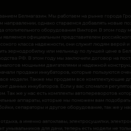
ванием Белмагазин. Мы работаем на рынке города Грод
м направлении, однако стараемся добавлять новые по
ода отопительного оборудования Виктори. В этом году 
 мы являемся официальным представителем российског
сокого класса надежности, они служит людям верой и
ить зернодробилку или мельницу по лучшей цене в Бел
одства РФ. В этом году мы заключили договор на пос
 аналогов мощными двигателями и надежной конструк
а начали продажи инкубаторов, которые пользуются оч
ии все модели. Также мы продаем все комплектующие д
нт данных инкубаторов. Если у вас сломался регулято
м. Так же у нас есть комплекты автопереворотов кот
доильные аппараты, которые мы поможем вам подобрать
ойки, сепараторы и другое оборудование, так же у на
 отдыха, а именно автоклавы, электросушилки, электро
т умывальников для дачи, теперь есть модели не тольк