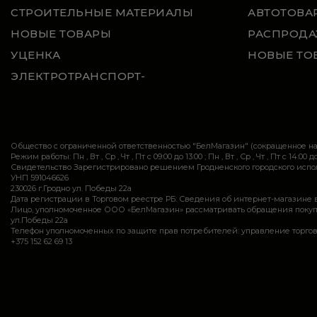
СТРОИТЕЛЬНЫЕ МАТЕРИАЛЫ
АВТОТОВА
НОВЫЕ ТОВАРЫ
РАСПРОДА
УЦЕНКА
НОВЫЕ ТО
ЭЛЕКТРОТРАНСПОРТ-
Общество с ограниченной ответственностью "БелМагазин" (сокращенное 
Режим работы: Пн , Вт , Ср , Чт , Пт c 09:00 до 13:00 ; Пн , Вт , Ср , Чт , Пт c 14:00 до
Свидетельство Зарегистрировано решением Гродненского городского исполн
УНП 591046626
230026 г.Гродно ул. Победы 22а
Дата регистрации в Торговом реестре РБ: Сведения об интернет-магазине 
Лицо, уполномоченное ООО «БелМагазин» рассматривать обращения покупател
ул.Победы 22а
Телефон уполномоченных по защите прав потребителей: управление торговли и ус
+375 152 62 69 13