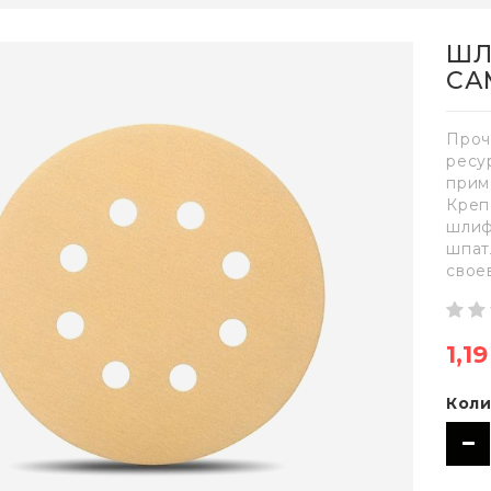
ШЛ
СА
Проч
ресу
прим
Креп
шлиф
шпат
свое
1,1
Коли