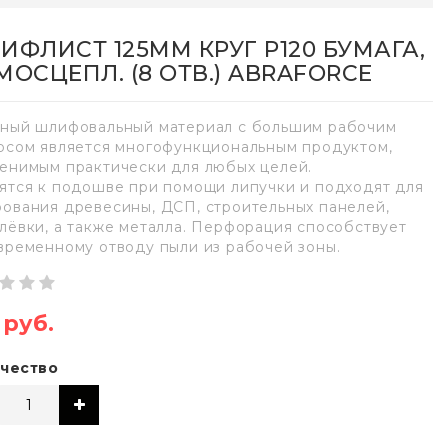
ИФЛИСТ 125ММ КРУГ P120 БУМАГА,
МОСЦЕПЛ. (8 ОТВ.) ABRAFORCE
ный шлифовальный материал с большим рабочим
рсом является многофункциональным продуктом,
енимым практически для любых целей.
ятся к подошве при помощи липучки и подходят для
ования древесины, ДСП, строительных панелей,
лёвки, а также металла. Перфорация способствует
временному отводу пыли из рабочей зоны.
9 руб.
чество