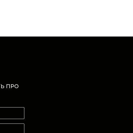
Ь ПРО
И