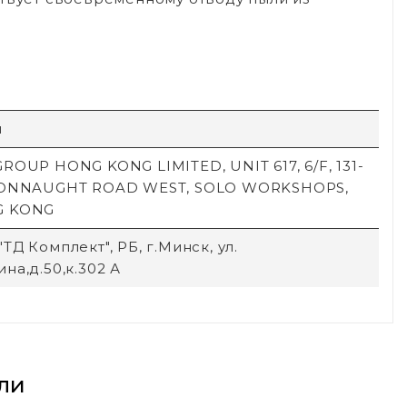
й
ROUP HONG KONG LIMITED, UNIT 617, 6/F, 131-
CONNAUGHT ROAD WEST, SOLO WORKSHOPS,
G KONG
ТД Комплект", РБ, г.Минск, ул.
на,д.50,к.302 А
ли