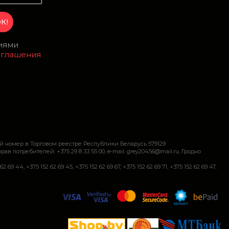
виями
оглашения
й номер в Торговом реестре Республики Беларусь 579129
требителей: +375 29 8 33 55 00, e-mail: grey20456@mail.ru, Гродно
+375 152 62 69 45, +375 152 62 69 67, +375 152 62 69 71, +375 152 62 69 47,