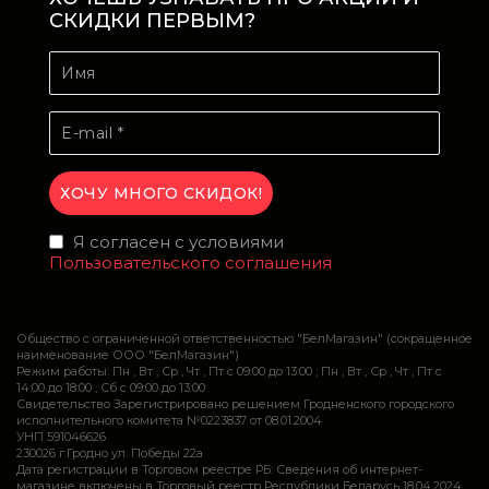
СКИДКИ ПЕРВЫМ?
Я согласен с условиями
Пользовательского соглашения
Общество с ограниченной ответственностью "БелМагазин" (сокращенное
наименование ООО "БелМагазин")
Режим работы: Пн , Вт , Ср , Чт , Пт c 09:00 до 13:00 ; Пн , Вт , Ср , Чт , Пт c
14:00 до 18:00 ; Сб c 09:00 до 13:00
Свидетельство Зарегистрировано решением Гродненского городского
исполнительного комитета №0223837 от 08.01.2004
УНП 591046626
230026 г.Гродно ул. Победы 22а
Дата регистрации в Торговом реестре РБ: Сведения об интернет-
магазине включены в Торговый реестр Республики Беларусь 18.04.2024,