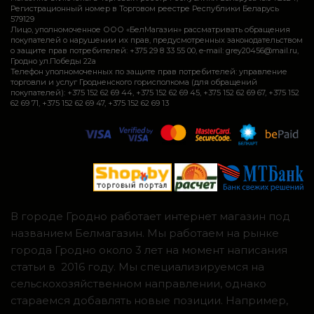
Регистрационный номер в Торговом реестре Республики Беларусь
579129
Лицо, уполномоченное ООО «БелМагазин» рассматривать обращения
покупателей о нарушении их прав, предусмотренных законодательством
о защите прав потребителей: +375 29 8 33 55 00, e-mail: grey20456@mail.ru,
Гродно ул.Победы 22а
Телефон уполномоченных по защите прав потребителей: управление
торговли и услуг Гродненского горисполкома (для обращений
покупателей): +375 152 62 69 44, +375 152 62 69 45, +375 152 62 69 67, +375 152
62 69 71, +375 152 62 69 47, +375 152 62 69 13
В городе Гродно работает интернет магазин под
названием Белмагазин. Мы работаем на рынке
города Гродно около 3 лет на момент написания
статьи в 2016 году. Мы специализируемся на
сельскохозяйственном направлении, однако
стараемся добавлять новые позиции. Например,