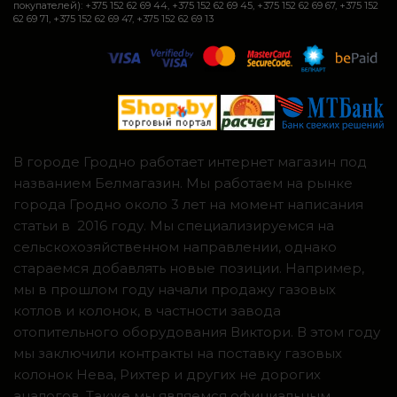
покупателей): +375 152 62 69 44, +375 152 62 69 45, +375 152 62 69 67, +375 152
62 69 71, +375 152 62 69 47, +375 152 62 69 13
В городе Гродно работает интернет магазин под
названием Белмагазин. Мы работаем на рынке
города Гродно около 3 лет на момент написания
статьи в 2016 году. Мы специализируемся на
сельскохозяйственном направлении, однако
стараемся добавлять новые позиции. Например,
мы в прошлом году начали продажу газовых
котлов и колонок, в частности завода
отопительного оборудования Виктори. В этом году
мы заключили контракты на поставку газовых
колонок Нева, Рихтер и других не дорогих
аналогов. Также мы являемся официальным