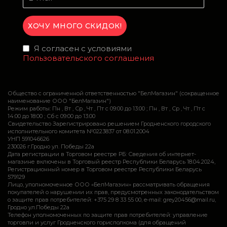
Я согласен с условиями
Пользовательского соглашения
Общество с ограниченной ответственностью "БелМагазин" (сокращенное
наименование ООО "БелМагазин")
Режим работы: Пн , Вт , Ср , Чт , Пт c 09:00 до 13:00 ; Пн , Вт , Ср , Чт , Пт c
14:00 до 18:00 ; Сб c 09:00 до 13:00
Свидетельство Зарегистрировано решением Гродненского городского
исполнительного комитета №0223837 от 08.01.2004
УНП 591046626
230026 г.Гродно ул. Победы 22а
Дата регистрации в Торговом реестре РБ: Сведения об интернет-
магазине включены в Торговый реестр Республики Беларусь 18.04.2024,
Регистрационный номер в Торговом реестре Республики Беларусь
579129
Лицо, уполномоченное ООО «БелМагазин» рассматривать обращения
покупателей о нарушении их прав, предусмотренных законодательством
о защите прав потребителей: +375 29 8 33 55 00, e-mail: grey20456@mail.ru,
Гродно ул.Победы 22а
Телефон уполномоченных по защите прав потребителей: управление
торговли и услуг Гродненского горисполкома (для обращений