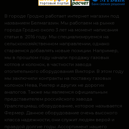
В городе Гродно работает интернет магазин под
названием Белмагазин. Мы работаем на рынке
города Гродно около 3 лет на момент написания
статьи в 2016 году. Мы специализируемся на
сельскохозяйственном направлении, однако
стараемся добавлять новые позиции. Например,
мы в прошлом году начали продажу газовых
котлов и колонок, в частности завода
отопительного оборудования Виктори. В этом году
мы заключили контракты на поставку газовых
колонок Нева, Рихтер и других не дорогих
аналогов. Также мы являемся официальным
представителем российского завода
Уралспецмаш, оборудование, которое называется
Фермер. Данное оборудование очень высокого
класса надежности, они служит людям верой и
правдой долгие годы. Ассортимент нашего