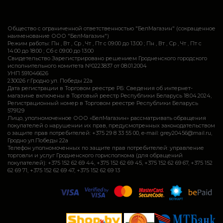
Общество с ограниченной ответственностью "БелМагазин" (сокращенное
наименование ООО "БелМагазин")
Режим работы: Пн , Вт , Ср , Чт , Пт c 09:00 до 13:00 ; Пн , Вт , Ср , Чт , Пт c
14:00 до 18:00 ; Сб c 09:00 до 13:00
Свидетельство Зарегистрировано решением Гродненского городского
исполнительного комитета №0223837 от 08.01.2004
УНП 591046626
230026 г.Гродно ул. Победы 22а
Дата регистрации в Торговом реестре РБ: Сведения об интернет-
магазине включены в Торговый реестр Республики Беларусь 18.04.2024,
Регистрационный номер в Торговом реестре Республики Беларусь
579129
Лицо, уполномоченное ООО «БелМагазин» рассматривать обращения
покупателей о нарушении их прав, предусмотренных законодательством
о защите прав потребителей: +375 29 8 33 55 00, e-mail: grey20456@mail.ru,
Гродно ул.Победы 22а
Телефон уполномоченных по защите прав потребителей: управление
торговли и услуг Гродненского горисполкома (для обращений
покупателей): +375 152 62 69 44, +375 152 62 69 45, +375 152 62 69 67, +375 152
62 69 71, +375 152 62 69 47, +375 152 62 69 13