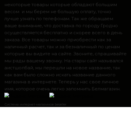
некоторые товары которые обладают большим
весом и мы берем не большую оплату, точно
лучше узнать по телефонам. Так же обращаем
ваше внимание, что доставка по городу Гродно
осуществляется бесплатно и скорее всего в день
заказа. Все товары можно приобрести как за
наличный расчет, так и за безналичный по ценам
которые вы видите на сайте. Звоните, спрашивайте
мы рады вашему звонку. На стары сайт назывался
аистшопбай, мы перешли на новое название, так
как вам было сложно искать название данного
магазина в интернете. Теперь у нас свое личное
имя, которое очень легко запомнить Белмагазин.
Система интернет-магазинов beseller
ЗАКАЗАТЬ ЗВОНОК
Контактный телефон