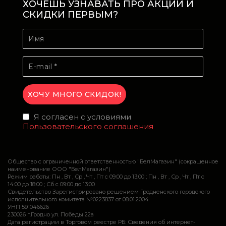
ХОЧЕШЬ УЗНАВАТЬ ПРО АКЦИИ И
СКИДКИ ПЕРВЫМ?
Я согласен с условиями
Пользовательского соглашения
Общество с ограниченной ответственностью "БелМагазин" (сокращенное
наименование ООО "БелМагазин")
Режим работы: Пн , Вт , Ср , Чт , Пт c 09:00 до 13:00 ; Пн , Вт , Ср , Чт , Пт c
14:00 до 18:00 ; Сб c 09:00 до 13:00
Свидетельство Зарегистрировано решением Гродненского городского
исполнительного комитета №0223837 от 08.01.2004
УНП 591046626
230026 г.Гродно ул. Победы 22а
Дата регистрации в Торговом реестре РБ: Сведения об интернет-