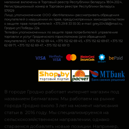
магазине включены в Торговый реестр Республики Беларусь 18.04.2024,
Регистрационный номер в Торговом реестре Республики Беларусь
579129
Лицо, уполномоченное ООО «БелМагазин» рассматривать обращения
покупателей о нарушении их прав, предусмотренных законодательством
о защите прав потребителей: +375 29 8 33 55 00, e-mail: grey20456@mail.ru,
Гродно ул.Победы 22а
Телефон уполномоченных по защите прав потребителей: управление
торговли и услуг Гродненского горисполкома (для обращений
покупателей): +375 152 62 69 44, +375 152 62 69 45, +375 152 62 69 67, +375 152
62 69 71, +375 152 62 69 47, +375 152 62 69 13
В городе Гродно работает интернет магазин под
названием Белмагазин. Мы работаем на рынке
города Гродно около 3 лет на момент написания
статьи в 2016 году. Мы специализируемся на
сельскохозяйственном направлении, однако
стараемся добавлять новые позиции. Например,