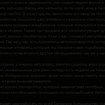
сокого класса надежности, они служит людям верой и
ить зернодробилку или мельницу по лучшей цене в Бел
одства РФ. В этом году мы заключили договор на пос
 аналогов мощными двигателями и надежной конструк
а начали продажи инкубаторов, которые пользуются оч
ии все модели. Также мы продаем все комплектующие д
нт данных инкубаторов. Если у вас сломался регулято
м. Так же у нас есть комплекты автопереворотов кот
доильные аппараты, которые мы поможем вам подобрать
ойки, сепараторы и другое оборудование, так же у на
 отдыха, а именно автоклавы, электросушилки, электро
т умывальников для дачи, теперь есть модели не тольк
. Интересные новинки также можем представить это 
 а также водонагреватели.
о купить электроплуг, который заменит вам мотоблок
олним мотоблоками, теплицами из поликарбоната, бето
мешает нам работать по всей Беларуси, большинство т