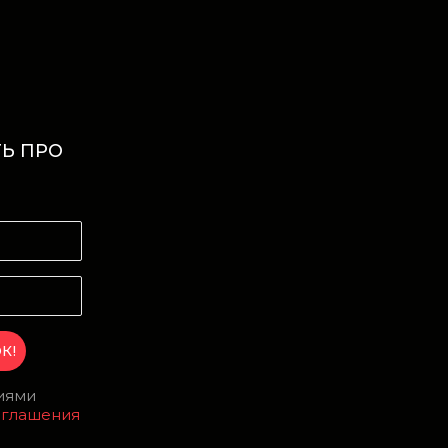
Ь ПРО
И
виями
оглашения