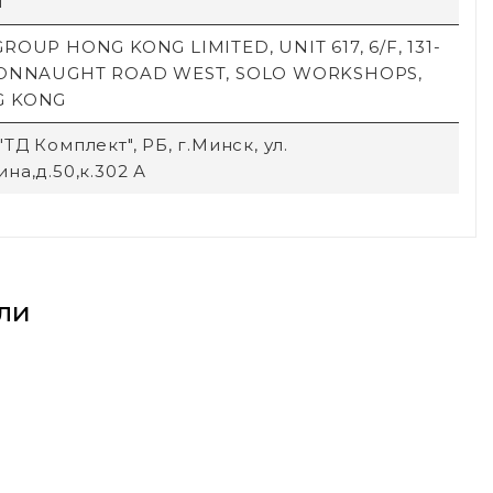
й
ROUP HONG KONG LIMITED, UNIT 617, 6/F, 131-
CONNAUGHT ROAD WEST, SOLO WORKSHOPS,
G KONG
ТД Комплект", РБ, г.Минск, ул.
на,д.50,к.302 А
ли