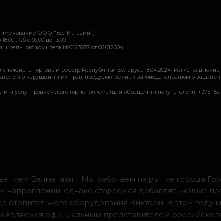
наименование ООО "БелМагазин")
 18:00 ; Сб c 09:00 до 13:00
ительного комитета №0223837 от 08.01.2004
включены в Торговый реестр Республики Беларусь 18.04.2024, Регистрационны
ей о нарушении их прав, предусмотренных законодательством о защите прав по
луг Гродненского горисполкома (для обращений покупателей): +375 152 62 69 44, 
ванием Белмагазин. Мы работаем на рынке города Грод
м направлении, однако стараемся добавлять новые по
ода отопительного оборудования Виктори. В этом году 
 мы являемся официальным представителем российског