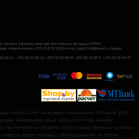
й номер в Торговом реестре Республики Беларусь 579129
требителей: +375 29 8 33 55 00, e-mail: grey20456@mail.ru, Гродно
+375 152 62 69 45, +375 152 62 69 67, +375 152 62 69 71, +375 152 62 69 47,
но около 3 лет на момент написания статьи в 2016
зиции. Например, мы в прошлом году начали
мы заключили контракты на поставку газовых колонок
о завода Уралспецмаш, оборудование, которое