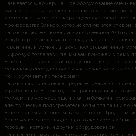
называется Фермер. Данное оборудование очень вы
магазина очень широкий, например, у нас можно куп
кормоизмельчителей и кормоцехов не только произв
производства Эликор, которые отличаются от своих
Также мы можем похвастаться, что весной 2016 год
инкубаторы Идеальная наседка, у нас есть в налич
гарантийный ремонт, а также послегарантийный ремо
цифровую тогда звоните, мы вам поможем с ремонто
Ещё у нас есть молочная продукция, а в частности 
молочному оборудованию у нас можно купить маслоб
можно уточнить по телефонам.
Также у нас появились в продаже товары для дома и
и рыбочистки. В этом годы мы расширили ассортимен
мойками из нержавеющей стали и бочками термосами
электрические подогреватели воды для дачи и дома,
Ещё в нашем интернет магазине города Гродно можн
белорусского производства, а также скоро сайт нап
газовыми котлами, и другим оборудованием.
Наш магазин находится в городе Гродно, но это не 