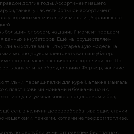
 правдой долгие годы. Ассортимент нашего
аруси, также у нас есть большой ассортимент
тавку кормоизмельчителей и мельниц Украинского
цией.
ень большим спросом, на данный момент продаем
ля данных инкубаторов. Ещё мы осуществляем
р или вы хотите заменить устаревшую модель на
орыми можно доукомплектовать ваш инкубатор.
 именно для вашего количества коров или коз. По
с есть запчасти по оборудованию Фермер, наличие
коптильни, перьящипалки для курей, а также мангалы
о с пластиковыми мойками и бочками, но и с
летние души, умывальнике с подогревом и без,
, ещё есть в наличии деревообрабатывающие станки
номешалками, печками, котлами на твердом топливе,
оваров по республике мы отправляем бесплатно с