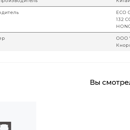
производитель
Кита
одитель
ECO G
132 
HON
ер
ООО "
Кнори
Вы смотре