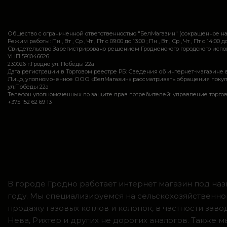
Общество с ограниченной ответственностью "БелМагазин" (сокращенное 
Режим работы: Пн , Вт , Ср , Чт , Пт c 09:00 до 13:00 ; Пн , Вт , Ср , Чт , Пт c 14:00 до
Свидетельство Зарегистрировано решением Гродненского городского исполн
УНП 591046626
230026 г.Гродно ул. Победы 22а
Дата регистрации в Торговом реестре РБ: Сведения об интернет-магазине 
Лицо, уполномоченное ООО «БелМагазин» рассматривать обращения покупател
ул.Победы 22а
Телефон уполномоченных по защите прав потребителей: управление торговли и ус
+375 152 62 69 13
В городе Гродно работает интернет магазин под наз
году. Мы специализируемся на сельскохозяйственно
продажу газовых котлов и колонок, в частности зав
Нева, Рихтер и других не дорогих аналогов. Также