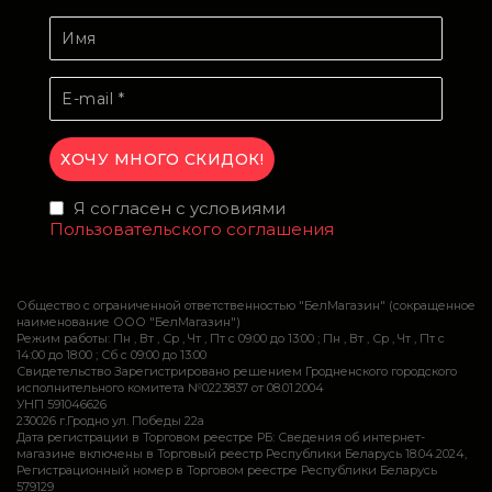
Я согласен с условиями
Пользовательского соглашения
Общество с ограниченной ответственностью "БелМагазин" (сокращенное
наименование ООО "БелМагазин")
Режим работы: Пн , Вт , Ср , Чт , Пт c 09:00 до 13:00 ; Пн , Вт , Ср , Чт , Пт c
14:00 до 18:00 ; Сб c 09:00 до 13:00
Свидетельство Зарегистрировано решением Гродненского городского
исполнительного комитета №0223837 от 08.01.2004
УНП 591046626
230026 г.Гродно ул. Победы 22а
Дата регистрации в Торговом реестре РБ: Сведения об интернет-
магазине включены в Торговый реестр Республики Беларусь 18.04.2024,
Регистрационный номер в Торговом реестре Республики Беларусь
579129