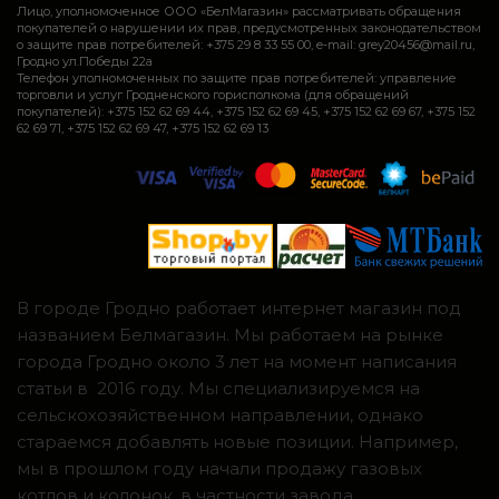
Лицо, уполномоченное ООО «БелМагазин» рассматривать обращения
покупателей о нарушении их прав, предусмотренных законодательством
о защите прав потребителей: +375 29 8 33 55 00, e-mail: grey20456@mail.ru,
Гродно ул.Победы 22а
Телефон уполномоченных по защите прав потребителей: управление
торговли и услуг Гродненского горисполкома (для обращений
покупателей): +375 152 62 69 44, +375 152 62 69 45, +375 152 62 69 67, +375 152
62 69 71, +375 152 62 69 47, +375 152 62 69 13
В городе Гродно работает интернет магазин под
названием Белмагазин. Мы работаем на рынке
города Гродно около 3 лет на момент написания
статьи в 2016 году. Мы специализируемся на
сельскохозяйственном направлении, однако
стараемся добавлять новые позиции. Например,
мы в прошлом году начали продажу газовых
котлов и колонок, в частности завода