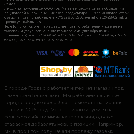
579129
Лицо, уполномоченное ООО «БелМагазин» рассматривать обращения
покупателей о нарушении их прав, предусмотренных законодательством
о защите прав потребителей: +375 29 8 33 55 00, e-mail: grey20456@mail.ru,
Гродно ул.Победы 22а
Телефон уполномоченных по защите прав потребителей: управление
торговли и услуг Гродненского горисполкома (для обращений
покупателей): +375 152 62 69 44, +375 152 62 69 45, +375 152 62 69 67, +375 152
62 69 71, +375 152 62 69 47, +375 152 62 69 13
В городе Гродно работает интернет магазин под
названием Белмагазин. Мы работаем на рынке
города Гродно около 3 лет на момент написания
статьи в 2016 году. Мы специализируемся на
сельскохозяйственном направлении, однако
стараемся добавлять новые позиции. Например,
мы в прошлом году начали продажу газовых