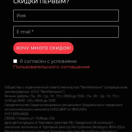
СКИДКИ ПЕРВЫМ?
Я согласен с условиями
Пользовательского соглашения
Общество с ограниченной ответственностью "БелМагазин" (сокращенное
наименование ООО "БелМагазин")
Режим работы: Пн , Вт , Ср , Чт , Пт c 09:00 до 13:00 ; Пн , Вт , Ср , Чт , Пт c
14:00 до 18:00 ; Сб c 09:00 до 13:00
Свидетельство Зарегистрировано решением Гродненского городского
исполнительного комитета №0223837 от 08.01.2004
УНП 591046626
230026 г.Гродно ул. Победы 22а
Дата регистрации в Торговом реестре РБ: Сведения об интернет-
магазине включены в Торговый реестр Республики Беларусь 18.04.2024,
Регистрационный номер в Торговом реестре Республики Беларусь