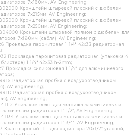
радиаторов 7х180мм, AV Engineering;
802000 Кронштейн штыревой плоский с дюбелем
радиаторов 7х215мм, AV Engineering;
803000 Кронштейн штыревой плоский с дюбелем
радиаторов 7х250мм, AV Engineering;
804000 Кронштейн штыревой прямой с дюбелем для
аторов 7х180мм (сабля), AV Engineering;
26 Прокладка паронитовая 1 1/4" 42х33 радиаторная
м;
032 Прокладка паронитовая радиаторная (упаковка 4
 блистере) 1 1/4" 42х33 h-2mm;
27 Прокладка силиконовая 1 1/4" для алюминиевого
атора;
991S Радиаторная пробка с воздухоотводчиком
я), AV engineering;
991D Радиаторная пробка с воздухоотводчиком
ая), AV engineering;
141112 Унив. комплект для монтажа алюминиевых и
таллических радиаторов 1" 1/2", AV Engineering;
141134 Унив. комплект для монтажа алюминиевых и
таллических радиаторов 1" 3/4", AV Engineering;
7 Кран шаровый ПП для радиатора 20х1/2" угловой,
й РосТурПласт;