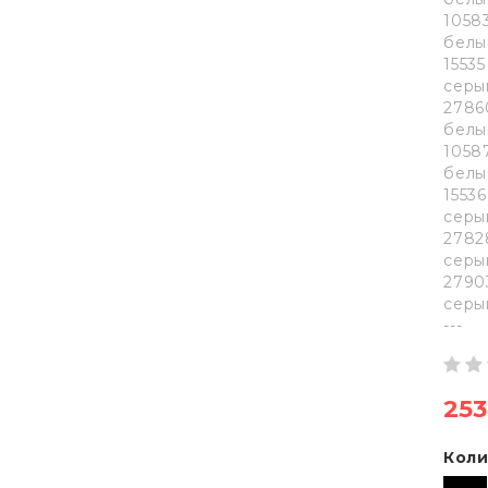
1058
белы
1553
серы
2786
белы
1058
белы
1553
серы
2782
серы
2790
серы
---
253
Коли