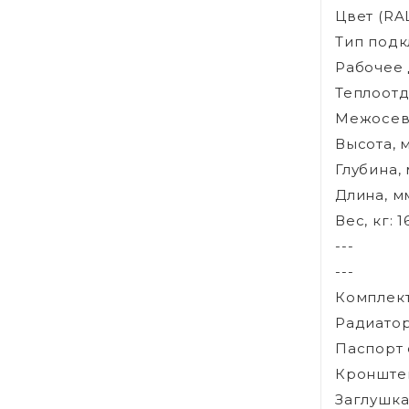
Цвет (RAL
Тип подк
Рабочее д
Теплоотда
Межосево
Высота, м
Глубина, 
Длина, мм
Вес, кг: 1
---
---
Комплект
Радиатор 
Паспорт 
Кронштей
Заглушка -