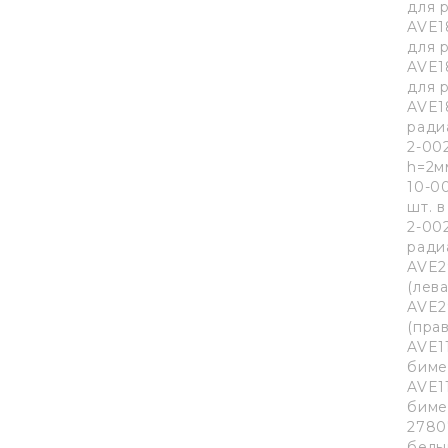
для 
AVE1
для 
AVE1
для 
AVE1
ради
2-00
h=2м
10-0
шт. в
2-00
ради
AVE2
(лева
AVE2
(прав
AVE1
биме
AVE1
биме
2780
белы