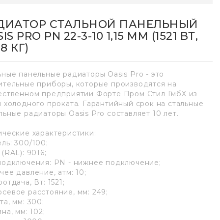
ДИАТОР СТАЛЬНОЙ ПАНЕЛЬНЫЙ
IS PRO PN 22-3-10 1,15 ММ (1521 ВТ,
58 КГ)
ьные панельные радиаторы Oasis Pro - это
ительные приборы, которые производятся на
ественном предприятии Форте Пром Стил ГмбХ из
и холодного проката. Гарантийный срок на стальные
льные радиаторы Oasis Pro составляет 10 лет.
ические характеристики:
ль: 300/100;
(RAL): 9016;
подключения: РN - нижнее подключение;
чее давление, атм: 10;
отдача, Вт: 1521;
севое расстояние, мм: 249;
а, мм: 300;
на, мм: 102;