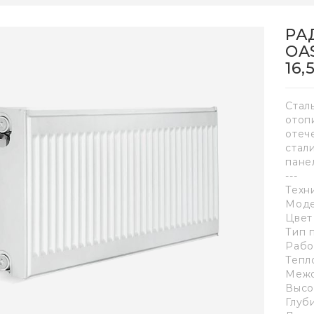
РА
OAS
16,
Стал
отоп
отеч
стал
пане
---
Техн
Моде
Цвет 
Тип 
Рабо
Тепло
Межо
Высот
Глуби