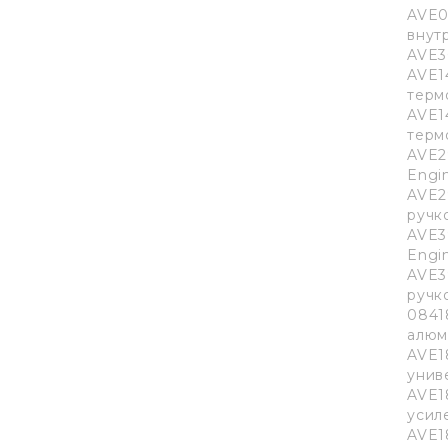
AVE0
внут
AVE3
AVE1
терм
AVE1
терм
AVE2
Engi
AVE2
ручк
AVE3
Engi
AVE3
ручк
0841
алюм
AVE1
унив
AVE1
усил
AVE1