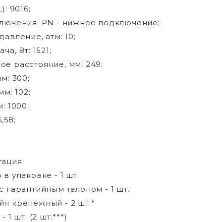
): 9016;
лючения: РN - нижнее подключение;
авление, атм: 10;
ча, Вт: 1521;
е расстояние, мм: 249;
м: 300;
мм: 102;
: 1000;
6,58;
ация:
в упаковке - 1 шт.
с гарантийным талоном - 1 шт.
н крепежный - 2 шт.*
 1 шт. (2 шт.***)