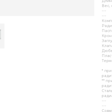
Длин
Вес, 
---
---
Комп
Ради
Пасп
Крон
Заглу
Клап
Дюбе
Пласт
Термо
* пр
ради
** п
ради
Стал
ради
---
---
Совм