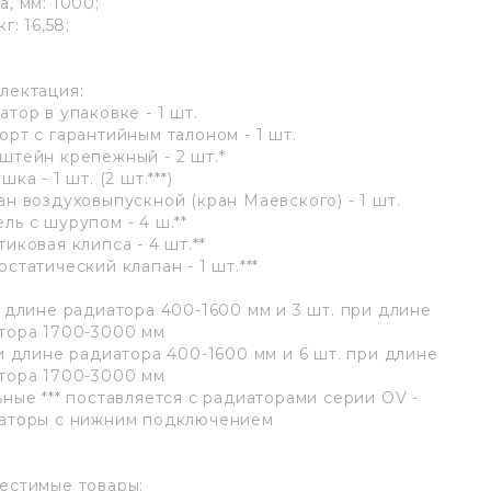
а, мм: 1000;
кг: 16,58;
лектация:
атор в упаковке - 1 шт.
орт с гарантийным талоном - 1 шт.
штейн крепежный - 2 шт.*
шка - 1 шт. (2 шт.***)
ан воздуховыпускной (кран Маевского) - 1 шт.
ль с шурупом - 4 ш.**
иковая клипса - 4 шт.**
статический клапан - 1 шт.***
и длине радиатора 400-1600 мм и 3 шт. при длине
тора 1700-3000 мм
ри длине радиатора 400-1600 мм и 6 шт. при длине
тора 1700-3000 мм
ьные *** поставляется с радиаторами серии OV -
аторы с нижним подключением
естимые товары: