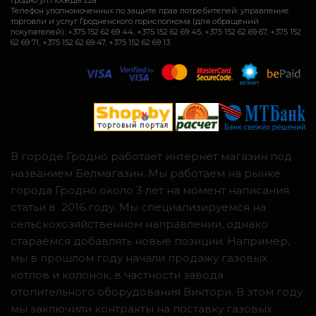
Телефон уполномоченных по защите прав потребителей: управление
торговли и услуг Гродненского горисполкома (для обращений
покупателей): +375 152 62 69 44, +375 152 62 69 45, +375 152 62 69 67, +375 152
62 69 71, +375 152 62 69 47, +375 152 62 69 13
В городе Гродно работает интернет магазин под
названием Белмагазин. Мы работаем на рынке
города Гродно около 3 лет на момент написания
статьи в 2016 году. Мы специализируемся на
сельскохозяйственном направлении, однако
стараемся добавлять новые позиции. Например,
мы в прошлом году начали продажу газовых
котлов и колонок, в частности завода
отопительного оборудования Виктори. В этом году
мы заключили контракты на поставку газовых