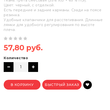
Ткань: грета смесовая (35% х\б + 65 % п\э).
Цвет: черный, с отделкой.
Есть передние и задние карманы. Сзади на поясе
резинка.
Удобные клапанчики для расстегивания. Длинные
лямки для удобного регулирования по высоте
плеча.
57,80 руб.
Количество
В КОРЗИНУ
БЫСТРЫЙ ЗАКАЗ