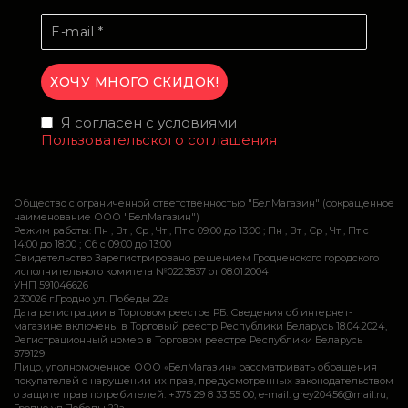
Я согласен с условиями
Пользовательского соглашения
Общество с ограниченной ответственностью "БелМагазин" (сокращенное
наименование ООО "БелМагазин")
Режим работы: Пн , Вт , Ср , Чт , Пт c 09:00 до 13:00 ; Пн , Вт , Ср , Чт , Пт c
14:00 до 18:00 ; Сб c 09:00 до 13:00
Свидетельство Зарегистрировано решением Гродненского городского
исполнительного комитета №0223837 от 08.01.2004
УНП 591046626
230026 г.Гродно ул. Победы 22а
Дата регистрации в Торговом реестре РБ: Сведения об интернет-
магазине включены в Торговый реестр Республики Беларусь 18.04.2024,
Регистрационный номер в Торговом реестре Республики Беларусь
579129
Лицо, уполномоченное ООО «БелМагазин» рассматривать обращения
покупателей о нарушении их прав, предусмотренных законодательством
о защите прав потребителей: +375 29 8 33 55 00, e-mail: grey20456@mail.ru,
Гродно ул.Победы 22а