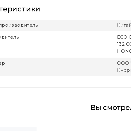
теристики
производитель
Кита
одитель
ECO G
132 
HON
ер
ООО "
Кнори
Вы смотре