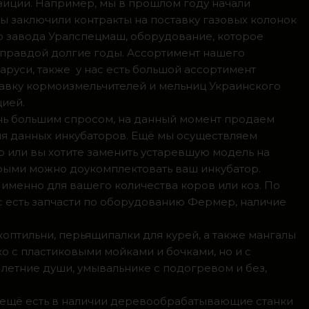
зиции. Например, мы в прошлом году начали
мы заключили контракты на поставку газовых колонок
о завода Уралспецмаш, оборудование, которое
 правдой долгие годы. Ассортимент нашего
аруси, также у нас есть большой ассортимент
тавку кормоизмельчителей и мельниц Украинского
цией.
ень большим спросом, на данный момент продаем
ля данных инкубаторов. Ещё мы осуществляем
р или вы хотите заменить устаревшую модель на
орыми можно доукомплектовать ваш инкубатор.
 именно для вашего количества коров или коз. По
с есть запчасти по оборудованию Фермер, наличие
коптильни, перьящипалки для курей, а также мангалы
о с пластиковыми мойками и бочками, но и с
летние души, умывальнике с подогревом и без,
, ещё есть в наличии деревообрабатывающие станки