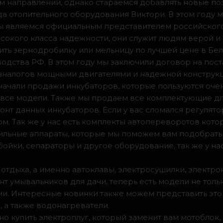
м направлении, однако стараемся добавлять новые по
ода отопительного оборудования Виктори. В этом году 
 мы являемся официальным представителем российског
сокого класса надежности, они служит людям верой и
ить зернодробилку или мельницу по лучшей цене в Бел
одства РФ. В этом году мы заключили договор на пос
 аналогов мощными двигателями и надежной конструк
а начали продажи инкубаторов, которые пользуются оч
ии все модели. Также мы продаем все комплектующие д
нт данных инкубаторов. Если у вас сломался регулято
м. Так же у нас есть комплекты автопереворотов кот
доильные аппараты, которые мы поможем вам подобрать
ойки, сепараторы и другое оборудование, так же у на
 отдыха, а именно автоклавы, электросушилки, электро
т умывальников для дачи, теперь есть модели не тольк
. Интересные новинки также можем представить это 
 а также водонагреватели.
о купить электроплуг, который заменит вам мотоблок