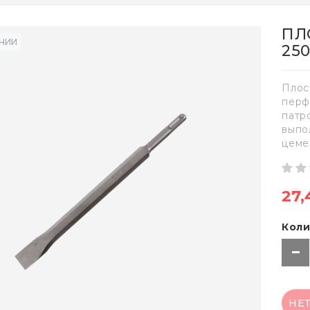
ПЛ
ИЧИИ
25
Плос
перф
патр
выпо
цеме
27,
Коли
НЕ