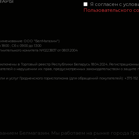
ВАРЫ
Я согласен с усло
Пользовательского с
наименование ООО "БелМагазин")
 18:00 ; Сб c 09:00 до 13:00
ительного комитета №0223837 от 08.01.2004
включены в Торговый реестр Республики Беларусь 18.04.2024, Регистрационны
ей о нарушении их прав, предусмотренных законодательством о защите прав по
луг Гродненского горисполкома (для обращений покупателей): +375 152 62 69 44, 
ванием Белмагазин. Мы работаем на рынке города Грод