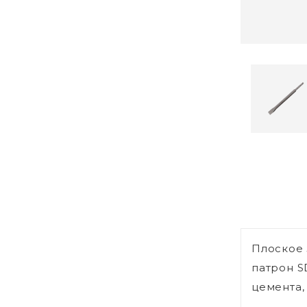
Плоское 
патрон S
цемента,