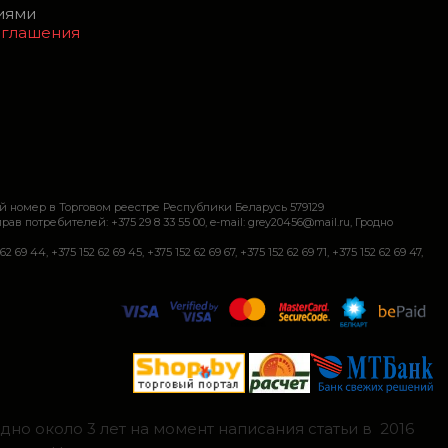
виями
оглашения
й номер в Торговом реестре Республики Беларусь 579129
требителей: +375 29 8 33 55 00, e-mail: grey20456@mail.ru, Гродно
+375 152 62 69 45, +375 152 62 69 67, +375 152 62 69 71, +375 152 62 69 47,
но около 3 лет на момент написания статьи в 2016