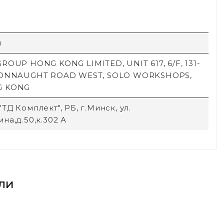
й
ROUP HONG KONG LIMITED, UNIT 617, 6/F, 131-
CONNAUGHT ROAD WEST, SOLO WORKSHOPS,
G KONG
ТД Комплект", РБ, г.Минск, ул.
на,д.50,к.302 А
ли