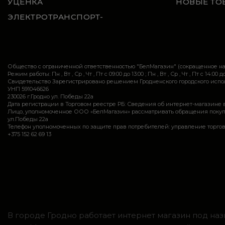
УЦЕНКА
НОВЫЕ ТО
ЭЛЕКТРОТРАНСПОРТ-
Общество с ограниченной ответственностью "БелМагазин" (сокращенное 
Режим работы: Пн , Вт , Ср , Чт , Пт c 09:00 до 13:00 ; Пн , Вт , Ср , Чт , Пт c 14:00 до
Свидетельство Зарегистрировано решением Гродненского городского исполн
УНП 591046626
230026 г.Гродно ул. Победы 22а
Дата регистрации в Торговом реестре РБ: Сведения об интернет-магазине 
Лицо, уполномоченное ООО «БелМагазин» рассматривать обращения покупател
ул.Победы 22а
Телефон уполномоченных по защите прав потребителей: управление торговли и ус
+375 152 62 69 13
В городе Гродно работает интернет магазин под наз