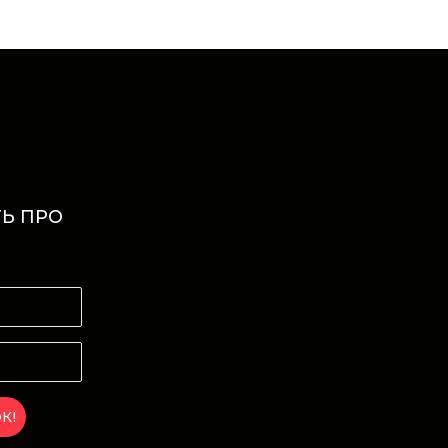
Ь ПРО
И