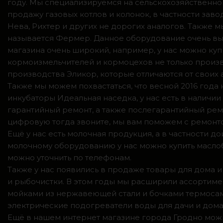
году. Мы специализируемся на сельскохозяйственно
продажу газовых котлов и колонок, в частности зав
Нева, Рихтер и других не дорогих аналогов. Также
называется Фермер. Данное оборудование очень вы
магазина очень широкий, например, у нас можно куп
кормоизмельчителей и кормоцехов не только произв
производства Эликор, которые отличаются от своих
Также мы можем похвастаться, что весной 2016 год
инкубаторы Идеальная наседка, у нас есть в налич
гарантийный ремонт, а также послегарантийный ремо
цифровую тогда звоните, мы вам поможем с ремонто
Ещё у нас есть молочная продукция, а в частности 
молочному оборудованию у нас можно купить маслоб
можно уточнить по телефонам.
Также у нас появились в продаже товары для дома и
и рыбочистки. В этом годы мы расширили ассортимен
мойками из нержавеющей стали и бочками термосами
электрические подогреватели воды для дачи и дома,
Ещё в нашем интернет магазине города Гродно можн