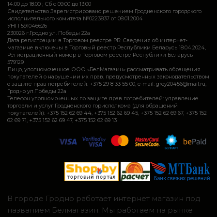
14:00 до 18:00 ; Сб c 09:00 до 13:00
Свидетельство Зарегистрировано решением Гродненского городского
исполнительного комитета №0223837 от 08.01.2004
УНП 591046626
230026 г.Гродно ул. Победы 22а
Дата регистрации в Торговом реестре РБ: Сведения об интернет-
магазине включены в Торговый реестр Республики Беларусь 18.04.2024,
Регистрационный номер в Торговом реестре Республики Беларусь
579129
Лицо, уполномоченное ООО «БелМагазин» рассматривать обращения
покупателей о нарушении их прав, предусмотренных законодательством
о защите прав потребителей: +375 29 8 33 55 00, e-mail: grey20456@mail.ru,
Гродно ул.Победы 22а
Телефон уполномоченных по защите прав потребителей: управление
торговли и услуг Гродненского горисполкома (для обращений
покупателей): +375 152 62 69 44, +375 152 62 69 45, +375 152 62 69 67, +375 152
62 69 71, +375 152 62 69 47, +375 152 62 69 13
В городе Гродно работает интернет магазин под
названием Белмагазин. Мы работаем на рынке