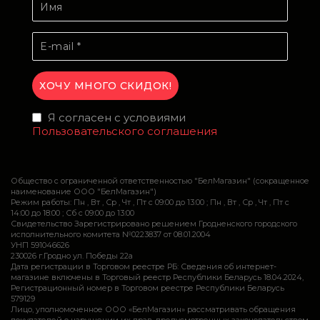
Я согласен с условиями
Пользовательского соглашения
Общество с ограниченной ответственностью "БелМагазин" (сокращенное
наименование ООО "БелМагазин")
Режим работы: Пн , Вт , Ср , Чт , Пт c 09:00 до 13:00 ; Пн , Вт , Ср , Чт , Пт c
14:00 до 18:00 ; Сб c 09:00 до 13:00
Свидетельство Зарегистрировано решением Гродненского городского
исполнительного комитета №0223837 от 08.01.2004
УНП 591046626
230026 г.Гродно ул. Победы 22а
Дата регистрации в Торговом реестре РБ: Сведения об интернет-
магазине включены в Торговый реестр Республики Беларусь 18.04.2024,
Регистрационный номер в Торговом реестре Республики Беларусь
579129
Лицо, уполномоченное ООО «БелМагазин» рассматривать обращения
покупателей о нарушении их прав, предусмотренных законодательством