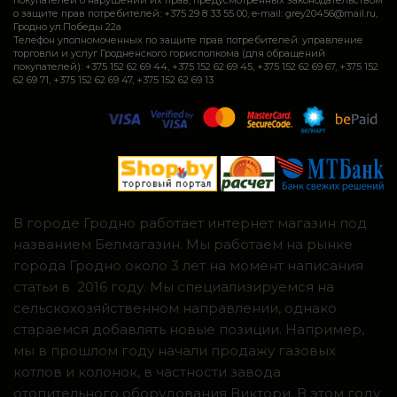
о защите прав потребителей: +375 29 8 33 55 00, e-mail: grey20456@mail.ru,
Гродно ул.Победы 22а
Телефон уполномоченных по защите прав потребителей: управление
торговли и услуг Гродненского горисполкома (для обращений
покупателей): +375 152 62 69 44, +375 152 62 69 45, +375 152 62 69 67, +375 152
62 69 71, +375 152 62 69 47, +375 152 62 69 13
В городе Гродно работает интернет магазин под
названием Белмагазин. Мы работаем на рынке
города Гродно около 3 лет на момент написания
статьи в 2016 году. Мы специализируемся на
сельскохозяйственном направлении, однако
стараемся добавлять новые позиции. Например,
мы в прошлом году начали продажу газовых
котлов и колонок, в частности завода
отопительного оборудования Виктори. В этом году