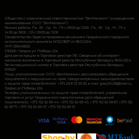
Общество с ограниченной ответственностью "БелМагазин" (сокращенное
наименование ООО "БелМагазин")
Режим работы: Пн , Вт , Ср , Чт , Пт c 09:00 до 13:00 ; Пн , Вт , Ср , Чт , Пт c
14:00 до 18:00 ; Сб c 09:00 до 13:00
Свидетельство Зарегистрировано решением Гродненского городского
исполнительного комитета №0223837 от 08.01.2004
УНП 591046626
230026 г.Гродно ул. Победы 22а
Дата регистрации в Торговом реестре РБ: Сведения об интернет-
магазине включены в Торговый реестр Республики Беларусь 18.04.2024,
Регистрационный номер в Торговом реестре Республики Беларусь
579129
Лицо, уполномоченное ООО «БелМагазин» рассматривать обращения
покупателей о нарушении их прав, предусмотренных законодательством
о защите прав потребителей: +375 29 8 33 55 00, e-mail: grey20456@mail.ru,
Гродно ул.Победы 22а
Телефон уполномоченных по защите прав потребителей: управление
торговли и услуг Гродненского горисполкома (для обращений
покупателей): +375 152 62 69 44, +375 152 62 69 45, +375 152 62 69 67, +375 152
62 69 71, +375 152 62 69 47, +375 152 62 69 13