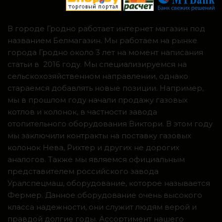
В городе Гродно работает интернет магазин под
названием Белмагазин. Мы работаем на рынке
города Гродно около 3 лет на момент написания
статьи в 2016 году. Мы специализируемся на
сельскохозяйственном направлении, однако
стараемся добавлять новые позиции. Например,
мы в прошлом году начали продажу газовых
котлов и колонок, в частности завода
отопительного оборудования Виктори. В этом году
мы заключили контракты на поставку газовых
колонок Нева, Рихтер и других не дорогих
аналогов. Также мы являемся официальным
представителем российского завода
Уралспецмаш, оборудование, которое называется
Фермер. Данное оборудование очень высокого
класса надежности, они служит людям верой и
правдой долгие годы. Ассортимент нашего