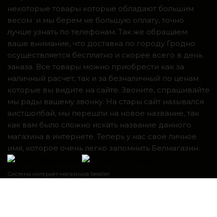
некоторые товары которые обладают большим
весом и мы берем не большую оплату, точно
лучше узнать по телефонам. Так же обращаем
ваше внимание, что доставка по городу Гродно
осуществляется бесплатно и скорее всего в день
заказа. Все товары можно приобрести как за
наличный расчет, так и за безналичный по ценам
которые вы видите на сайте. Звоните, спрашивайте
мы рады вашему звонку. На стары сайт назывался
аистшопбай, мы перешли на новое название, так
как вам было сложно искать название данного
магазина в интернете. Теперь у нас свое личное
имя, которое очень легко запомнить Белмагазин.
Система интернет-магазинов beseller
ЗАКАЗАТЬ ЗВОНОК
Контактный телефон