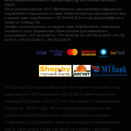
Регистрационный номер в Торговом реестре Республики Беларусь
579129
Лицо, уполномоченное ООО «БелМагазин» рассматривать обращения
покупателей о нарушении их прав, предусмотренных законодательством
о защите прав потребителей: +375 29 8 33 55 00, e-mail: grey20456@mail.ru,
Гродно ул.Победы 22а
Телефон уполномоченных по защите прав потребителей: управление
торговли и услуг Гродненского горисполкома (для обращений
покупателей): +375 152 62 69 44, +375 152 62 69 45, +375 152 62 69 67, +375 152
62 69 71, +375 152 62 69 47, +375 152 62 69 13
В городе Гродно работает интернет магазин под
названием Белмагазин. Мы работаем на рынке
города Гродно около 3 лет на момент написания
статьи в 2016 году. Мы специализируемся на
сельскохозяйственном направлении, однако
стараемся добавлять новые позиции. Например,
мы в прошлом году начали продажу газовых