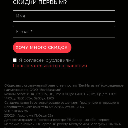
СКИДКИ ПЕРВЫМ?
Я согласен с условиями
Пользовательского соглашения
Общество с ограниченной ответственностью "БелМагазин" (сокращенное
наименование ООО "БелМагазин")
Режим работы: Пн , Вт , Ср , Чт , Пт c 09:00 до 13:00 ; Пн , Вт , Ср , Чт , Пт c
14:00 до 18:00 ; Сб c 09:00 до 13:00
Свидетельство Зарегистрировано решением Гродненского городского
исполнительного комитета №0223837 от 08.01.2004
УНП 591046626
230026 г.Гродно ул. Победы 22а
Дата регистрации в Торговом реестре РБ: Сведения об интернет-
магазине включены в Торговый реестр Республики Беларусь 18.04.2024,