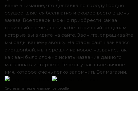
ваше внимание, что доставка по городу Гродно
осуществляется бесплатно и скорее всего в день
заказа. Все товары можно приобрести как за
наличный расчет, так и за безналичный по ценам
которые вы видите на сайте. Звоните, спрашивайте
мы рады вашему звонку. На стары сайт назывался
аистшопбай, мы перешли на новое название, так
как вам было сложно искать название данного
магазина в интернете. Теперь у нас свое личное
имя, которое очень легко запомнить Белмагазин.
Система интернет-магазинов beseller
ЗАКАЗАТЬ ЗВОНОК
Контактный телефон
Я согласен с условиями
Пользовательского соглашения
перезвоните мне