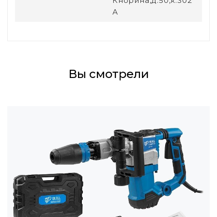
Кнорина,д.50,к.302
А
Вы смотрели