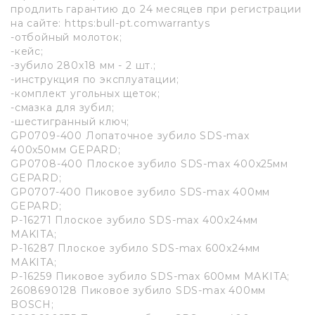
продлить гарантию до 24 месяцев при регистрации
на сайте: https:bull-pt.comwarrantys
-отбойный молоток;
-кейс;
-зубило 280х18 мм - 2 шт.;
-инструкция по эксплуатации;
-комплект угольных щеток;
-смазка для зубил;
-шестигранный ключ;
GP0709-400 Лопаточное зубило SDS-max
400х50мм GEPARD;
GP0708-400 Плоское зубило SDS-max 400х25мм
GEPARD;
GP0707-400 Пиковое зубило SDS-max 400мм
GEPARD;
P-16271 Плоское зубило SDS-max 400х24мм
MAKITA;
P-16287 Плоское зубило SDS-max 600х24мм
MAKITA;
P-16259 Пиковое зубило SDS-max 600мм MAKITA;
2608690128 Пиковое зубило SDS-max 400мм
BOSCH;