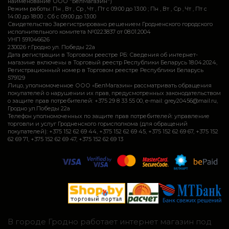
наименование ООО "БелМагазин")
Режим работы: Пн , Вт , Ср , Чт , Пт c 09:00 до 13:00 ; Пн , Вт , Ср , Чт , Пт c
14:00 до 18:00 ; Сб c 09:00 до 13:00
Свидетельство Зарегистрировано решением Гродненского городского
исполнительного комитета №0223837 от 08.01.2004
УНП 591046626
230026 г.Гродно ул. Победы 22а
Дата регистрации в Торговом реестре РБ: Сведения об интернет-
магазине включены в Торговый реестр Республики Беларусь 18.04.2024,
Регистрационный номер в Торговом реестре Республики Беларусь
579129
Лицо, уполномоченное ООО «БелМагазин» рассматривать обращения
покупателей о нарушении их прав, предусмотренных законодательством
о защите прав потребителей: +375 29 8 33 55 00, e-mail: grey20456@mail.ru,
Гродно ул.Победы 22а
Телефон уполномоченных по защите прав потребителей: управление
торговли и услуг Гродненского горисполкома (для обращений
покупателей): +375 152 62 69 44, +375 152 62 69 45, +375 152 62 69 67, +375 152
62 69 71, +375 152 62 69 47, +375 152 62 69 13
В городе Гродно работает интернет магазин под