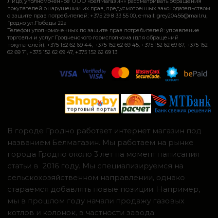
Лицо, уполномоченное ООО «БелМагазин» рассматривать обращения
покупателей о нарушении их прав, предусмотренных законодательством
о защите прав потребителей: +375 29 8 33 55 00, e-mail: grey20456@mail.ru,
Гродно ул.Победы 22а
Телефон уполномоченных по защите прав потребителей: управление
торговли и услуг Гродненского горисполкома (для обращений
покупателей): +375 152 62 69 44, +375 152 62 69 45, +375 152 62 69 67, +375 152
62 69 71, +375 152 62 69 47, +375 152 62 69 13
В городе Гродно работает интернет магазин под
названием Белмагазин. Мы работаем на рынке
города Гродно около 3 лет на момент написания
статьи в 2016 году. Мы специализируемся на
сельскохозяйственном направлении, однако
стараемся добавлять новые позиции. Например,
мы в прошлом году начали продажу газовых
котлов и колонок, в частности завода