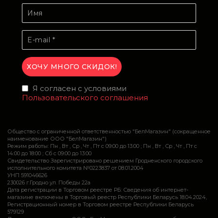
Я согласен с условиями
Пользовательского соглашения
Общество с ограниченной ответственностью "БелМагазин" (сокращенное
наименование ООО "БелМагазин")
Режим работы: Пн , Вт , Ср , Чт , Пт c 09:00 до 13:00 ; Пн , Вт , Ср , Чт , Пт c
14:00 до 18:00 ; Сб c 09:00 до 13:00
Свидетельство Зарегистрировано решением Гродненского городского
исполнительного комитета №0223837 от 08.01.2004
УНП 591046626
230026 г.Гродно ул. Победы 22а
Дата регистрации в Торговом реестре РБ: Сведения об интернет-
магазине включены в Торговый реестр Республики Беларусь 18.04.2024,
Регистрационный номер в Торговом реестре Республики Беларусь
579129