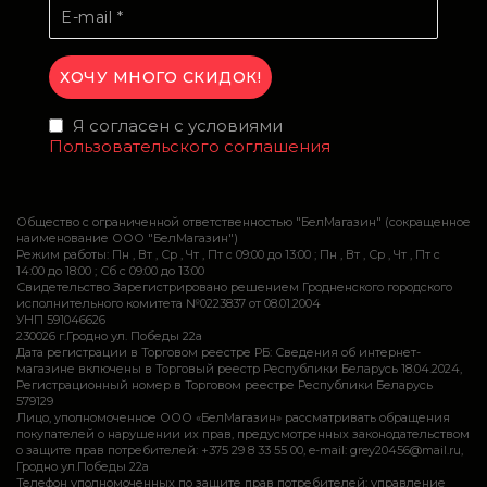
Я согласен с условиями
Пользовательского соглашения
Общество с ограниченной ответственностью "БелМагазин" (сокращенное
наименование ООО "БелМагазин")
Режим работы: Пн , Вт , Ср , Чт , Пт c 09:00 до 13:00 ; Пн , Вт , Ср , Чт , Пт c
14:00 до 18:00 ; Сб c 09:00 до 13:00
Свидетельство Зарегистрировано решением Гродненского городского
исполнительного комитета №0223837 от 08.01.2004
УНП 591046626
230026 г.Гродно ул. Победы 22а
Дата регистрации в Торговом реестре РБ: Сведения об интернет-
магазине включены в Торговый реестр Республики Беларусь 18.04.2024,
Регистрационный номер в Торговом реестре Республики Беларусь
579129
Лицо, уполномоченное ООО «БелМагазин» рассматривать обращения
покупателей о нарушении их прав, предусмотренных законодательством
о защите прав потребителей: +375 29 8 33 55 00, e-mail: grey20456@mail.ru,
Гродно ул.Победы 22а
Телефон уполномоченных по защите прав потребителей: управление