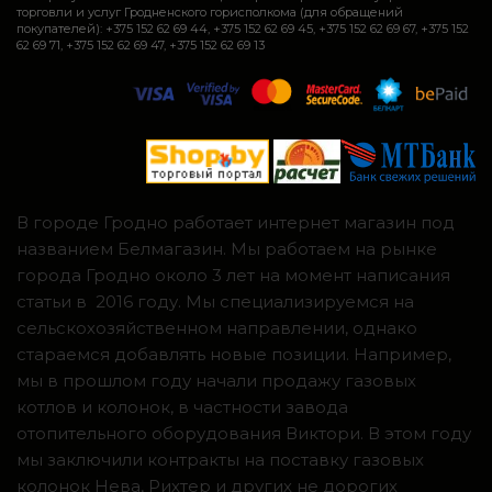
торговли и услуг Гродненского горисполкома (для обращений
покупателей): +375 152 62 69 44, +375 152 62 69 45, +375 152 62 69 67, +375 152
62 69 71, +375 152 62 69 47, +375 152 62 69 13
В городе Гродно работает интернет магазин под
названием Белмагазин. Мы работаем на рынке
города Гродно около 3 лет на момент написания
статьи в 2016 году. Мы специализируемся на
сельскохозяйственном направлении, однако
стараемся добавлять новые позиции. Например,
мы в прошлом году начали продажу газовых
котлов и колонок, в частности завода
отопительного оборудования Виктори. В этом году
мы заключили контракты на поставку газовых
колонок Нева, Рихтер и других не дорогих