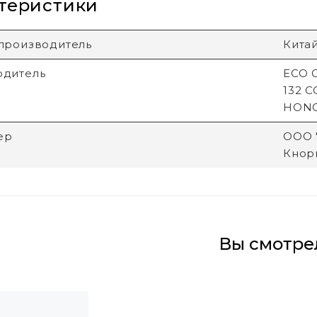
теристики
производитель
Кита
одитель
ECO G
132 
HON
ер
ООО "
Кнори
Вы смотре