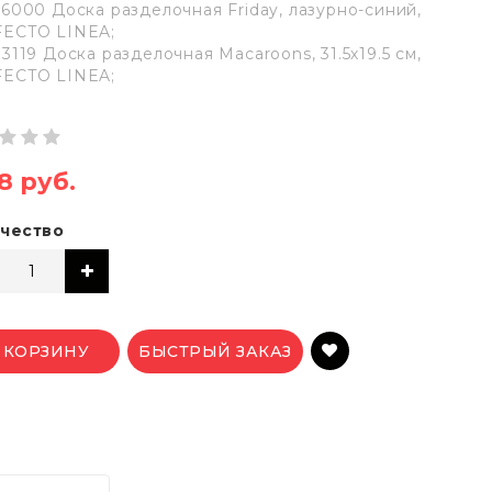
76000 Доска разделочная Friday, лазурно-синий,
ECTO LINEA;
3119 Доска разделочная Macaroons, 31.5х19.5 см,
ECTO LINEA;
78 руб.
чество
 КОРЗИНУ
БЫСТРЫЙ ЗАКАЗ