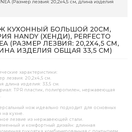
EA (Размер лезвия: 20,2х4,5 см, длина изделия
Ж КУХОННЫЙ БОЛЬШОЙ 20СМ,
РИЯ HANDY (ХЕНДИ), PERFECTO
EA (РАЗМЕР ЛЕЗВИЯ: 20,2Х4,5 СМ,
ИНА ИЗДЕЛИЯ ОБЩАЯ 33,5 СМ)
ические характеристики:
р лезвия: 20,2х4,5 см.
я длина изделия: 33,5 см.
риал: TPR пластик, полипропилен, нержавеющая
.
ерсальный нож идеально подходит для основных
 на кухне.
ное лезвие из нержавеющей стали.
еменный и комфортный дизайн: длинная
номичная рукоятка комбинированная с покрытием