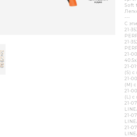
Soft
Легк
---
С эт
21-3
PERF
21-3
PERF
21-0
40.5
21-0
(S) 
21-0
(M) 
21-0
(L) 
21-0
LINE
21-0
LINE
21-0
LINE