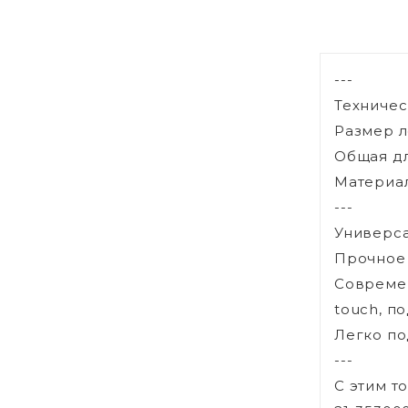
---
Техничес
Размер ле
Общая дл
Материал
---
Универса
Прочное 
Современ
touch, п
Легко по
---
С этим т