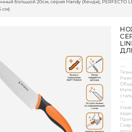
нный большой 20см, серия Handy (Хенди), PERFECTO LIN
5 см)
НО
СЕ
LIN
ДЛ
---
Техн
Разме
Обща
Мате
сталь
---
Унив
задач
Проч
Совр
эрго