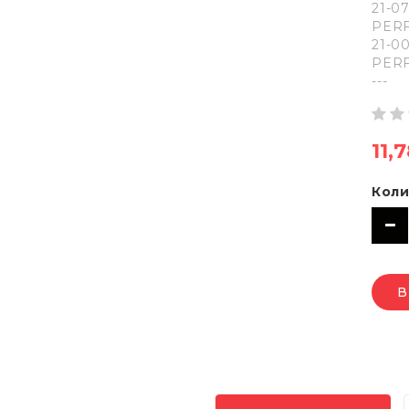
21-0
PERF
21-00
PERF
---
11,
Коли
В