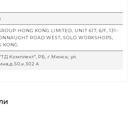
й
ROUP HONG KONG LIMITED, UNIT 617, 6/F, 131-
CONNAUGHT ROAD WEST, SOLO WORKSHOPS,
G KONG
ТД Комплект", РБ, г.Минск, ул.
на,д.50,к.302 А
ли