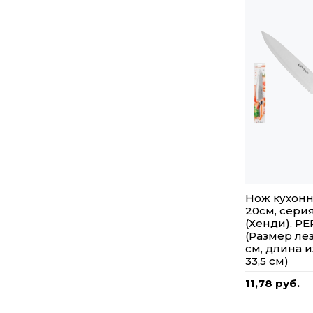
Нож кухон
20см, сери
(Хенди), P
(Размер лез
см, длина 
33,5 см)
11,78 руб.