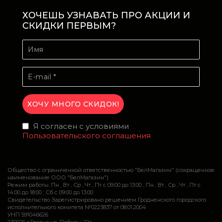
ХОЧЕШЬ УЗНАВАТЬ ПРО АКЦИИ И
СКИДКИ ПЕРВЫМ?
Я согласен с условиями
Пользовательского соглашения
Общество с ограниченной ответственностью "БелМагазин" (сокращенное
наименование ООО "БелМагазин")
Режим работы: Пн , Вт , Ср , Чт , Пт c 09:00 до 13:00 ; Пн , Вт , Ср , Чт , Пт c
14:00 до 18:00 ; Сб c 09:00 до 13:00
Свидетельство Зарегистрировано решением Гродненского городского
исполнительного комитета №0223837 от 08.01.2004
УНП 591046626
230026 г.Гродно ул. Победы 22а