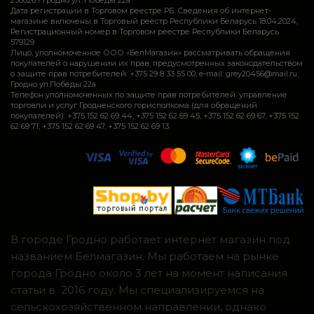
Дата регистрации в Торговом реестре РБ: Сведения об интернет-
магазине включены в Торговый реестр Республики Беларусь 18.04.2024,
Регистрационный номер в Торговом реестре Республики Беларусь
579129
Лицо, уполномоченное ООО «БелМагазин» рассматривать обращения
покупателей о нарушении их прав, предусмотренных законодательством
о защите прав потребителей: +375 29 8 33 55 00, e-mail: grey20456@mail.ru,
Гродно ул.Победы 22а
Телефон уполномоченных по защите прав потребителей: управление
торговли и услуг Гродненского горисполкома (для обращений
покупателей): +375 152 62 69 44, +375 152 62 69 45, +375 152 62 69 67, +375 152
62 69 71, +375 152 62 69 47, +375 152 62 69 13
В городе Гродно работает интернет магазин под
названием Белмагазин. Мы работаем на рынке
города Гродно около 3 лет на момент написания
статьи в 2016 году. Мы специализируемся на
сельскохозяйственном направлении, однако