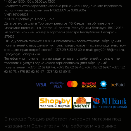
14:00 до 18:00 ; Сб c 09:00 до 13:00
Свидетельство Зарегистрировано решением Гродненского городского
исполнительного комитета №0223837 от 08.01.2004
УНП 591046626
230026 г.Гродно ул. Победы 22а
Дата регистрации в Торговом реестре РБ: Сведения об интернет-
магазине включены в Торговый реестр Республики Беларусь 18.04.2024,
Регистрационный номер в Торговом реестре Республики Беларусь
579129
Лицо, уполномоченное ООО «БелМагазин» рассматривать обращения
покупателей о нарушении их прав, предусмотренных законодательством
о защите прав потребителей: +375 29 8 33 55 00, e-mail: grey20456@mail.ru,
Гродно ул.Победы 22а
Телефон уполномоченных по защите прав потребителей: управление
торговли и услуг Гродненского горисполкома (для обращений
покупателей): +375 152 62 69 44, +375 152 62 69 45, +375 152 62 69 67, +375 152
62 69 71, +375 152 62 69 47, +375 152 62 69 13
В городе Гродно работает интернет магазин под
названием Белмагазин. Мы работаем на рынке