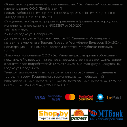
Общество с ограниченной ответственностью "БелМагазин" (сокращенное
наименование ООО "БелМагазин")
Режим работы: Пн , Вт , Ср , Чт , Пт c 09:00 до 13:00 ; Пн , Вт , Ср , Чт , Пт c
14:00 до 18:00 ; Сб c 09:00 до 13:00
Свидетельство Зарегистрировано решением Гродненского городского
исполнительного комитета №0223837 от 08.01.2004
УНП 591046626
230026 г.Гродно ул. Победы 22а
Дата регистрации в Торговом реестре РБ: Сведения об интернет-
магазине включены в Торговый реестр Республики Беларусь 18.04.2024,
Регистрационный номер в Торговом реестре Республики Беларусь
579129
Лицо, уполномоченное ООО «БелМагазин» рассматривать обращения
покупателей о нарушении их прав, предусмотренных законодательством
о защите прав потребителей: +375 29 8 33 55 00, e-mail: grey20456@mail.ru,
Гродно ул.Победы 22а
Телефон уполномоченных по защите прав потребителей: управление
торговли и услуг Гродненского горисполкома (для обращений
покупателей): +375 152 62 69 44, +375 152 62 69 45, +375 152 62 69 67, +375 152
62 69 71, +375 152 62 69 47, +375 152 62 69 13