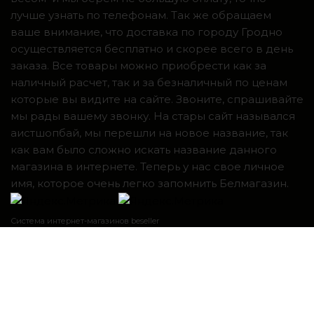
лучше узнать по телефонам. Так же обращаем
ваше внимание, что доставка по городу Гродно
осуществляется бесплатно и скорее всего в день
заказа. Все товары можно приобрести как за
наличный расчет, так и за безналичный по ценам
которые вы видите на сайте. Звоните, спрашивайте
мы рады вашему звонку. На стары сайт назывался
аистшопбай, мы перешли на новое название, так
как вам было сложно искать название данного
магазина в интернете. Теперь у нас свое личное
имя, которое очень легко запомнить Белмагазин.
Система интернет-магазинов beseller
ЗАКАЗАТЬ ЗВОНОК
Контактный телефон
Я согласен с условиями
Пользовательского соглашения