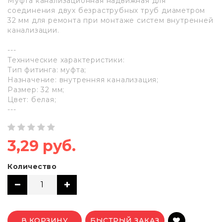
Муфта канализационная надвижная для
соединения двух безраструбных труб диаметром
32 мм для ремонта при монтаже систем внутренней
канализации.
---
Технические характеристики:
Тип фитинга: муфта;
Назначение: внутренняя канализация;
Размер: 32 мм;
Цвет: белая;
---
3,29 руб.
Количество
В КОРЗИНУ
БЫСТРЫЙ ЗАКАЗ