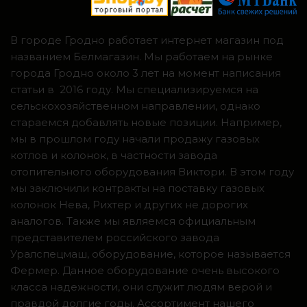
В городе Гродно работает интернет магазин под
названием Белмагазин. Мы работаем на рынке
города Гродно около 3 лет на момент написания
статьи в 2016 году. Мы специализируемся на
сельскохозяйственном направлении, однако
стараемся добавлять новые позиции. Например,
мы в прошлом году начали продажу газовых
котлов и колонок, в частности завода
отопительного оборудования Виктори. В этом году
мы заключили контракты на поставку газовых
колонок Нева, Рихтер и других не дорогих
аналогов. Также мы являемся официальным
представителем российского завода
Уралспецмаш, оборудование, которое называется
Фермер. Данное оборудование очень высокого
класса надежности, они служит людям верой и
правдой долгие годы. Ассортимент нашего