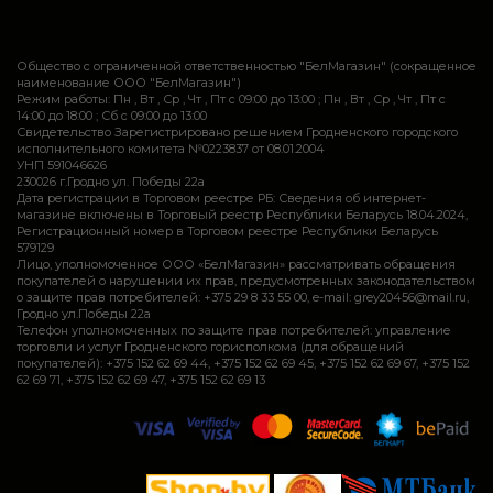
Общество с ограниченной ответственностью "БелМагазин" (сокращенное
наименование ООО "БелМагазин")
Режим работы: Пн , Вт , Ср , Чт , Пт c 09:00 до 13:00 ; Пн , Вт , Ср , Чт , Пт c
14:00 до 18:00 ; Сб c 09:00 до 13:00
Свидетельство Зарегистрировано решением Гродненского городского
исполнительного комитета №0223837 от 08.01.2004
УНП 591046626
230026 г.Гродно ул. Победы 22а
Дата регистрации в Торговом реестре РБ: Сведения об интернет-
магазине включены в Торговый реестр Республики Беларусь 18.04.2024,
Регистрационный номер в Торговом реестре Республики Беларусь
579129
Лицо, уполномоченное ООО «БелМагазин» рассматривать обращения
покупателей о нарушении их прав, предусмотренных законодательством
о защите прав потребителей: +375 29 8 33 55 00, e-mail: grey20456@mail.ru,
Гродно ул.Победы 22а
Телефон уполномоченных по защите прав потребителей: управление
торговли и услуг Гродненского горисполкома (для обращений
покупателей): +375 152 62 69 44, +375 152 62 69 45, +375 152 62 69 67, +375 152
62 69 71, +375 152 62 69 47, +375 152 62 69 13