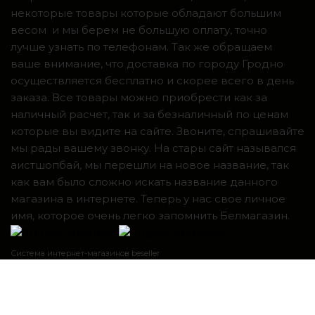
некоторые товары которые обладают большим
весом и мы берем не большую оплату, точно
лучше узнать по телефонам. Так же обращаем
ваше внимание, что доставка по городу Гродно
осуществляется бесплатно и скорее всего в день
заказа. Все товары можно приобрести как за
наличный расчет, так и за безналичный по ценам
которые вы видите на сайте. Звоните, спрашивайте
мы рады вашему звонку. На стары сайт назывался
аистшопбай, мы перешли на новое название, так
как вам было сложно искать название данного
магазина в интернете. Теперь у нас свое личное
имя, которое очень легко запомнить Белмагазин.
Система интернет-магазинов beseller
ЗАКАЗАТЬ ЗВОНОК
Контактный телефон