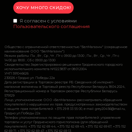
Я согласен с условиями
Пользовательского соглашения
Общество с ограниченной ответственностью "БелМагазин" (сокращенное
наименование ООО "БелМагазин")
Режим работы: Пн , Вт , Ср , Чт , Пт c 09:00 до 13:00 ; Пн , Вт , Ср , Чт , Пт c
14:00 до 18:00 ; Сб c 09:00 до 13:00
Свидетельство Зарегистрировано решением Гродненского городского
исполнительного комитета №0223837 от 08.01.2004
УНП 591046626
230026 г.Гродно ул. Победы 22а
Дата регистрации в Торговом реестре РБ: Сведения об интернет-
магазине включены в Торговый реестр Республики Беларусь 18.04.2024,
Регистрационный номер в Торговом реестре Республики Беларусь
579129
Лицо, уполномоченное ООО «БелМагазин» рассматривать обращения
покупателей о нарушении их прав, предусмотренных законодательством
о защите прав потребителей: +375 29 8 33 55 00, e-mail: grey20456@mail.ru,
Гродно ул.Победы 22а
Телефон уполномоченных по защите прав потребителей: управление
торговли и услуг Гродненского горисполкома (для обращений
покупателей): +375 152 62 69 44, +375 152 62 69 45, +375 152 62 69 67, +375 152
62 69 71, +375 152 62 69 47, +375 152 62 69 13