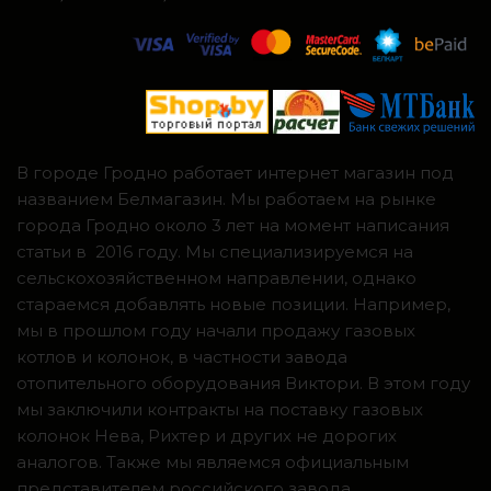
В городе Гродно работает интернет магазин под
названием Белмагазин. Мы работаем на рынке
города Гродно около 3 лет на момент написания
статьи в 2016 году. Мы специализируемся на
сельскохозяйственном направлении, однако
стараемся добавлять новые позиции. Например,
мы в прошлом году начали продажу газовых
котлов и колонок, в частности завода
отопительного оборудования Виктори. В этом году
мы заключили контракты на поставку газовых
колонок Нева, Рихтер и других не дорогих
аналогов. Также мы являемся официальным
представителем российского завода