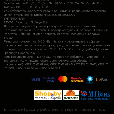
Режим работы: Пн , Вт , Ср , Чт , Пт c 09:00 до 13:00 ; Пн , Вт , Ср , Чт , Пт c
14:00 до 18:00 ; Сб c 09:00 до 13:00
Свидетельство Зарегистрировано решением Гродненского городского
исполнительного комитета №0223837 от 08.01.2004
УНП 591046626
230026 г.Гродно ул. Победы 22а
Дата регистрации в Торговом реестре РБ: Сведения об интернет-
магазине включены в Торговый реестр Республики Беларусь 18.04.2024,
Регистрационный номер в Торговом реестре Республики Беларусь
579129
Лицо, уполномоченное ООО «БелМагазин» рассматривать обращения
покупателей о нарушении их прав, предусмотренных законодательством
о защите прав потребителей: +375 29 8 33 55 00, e-mail: grey20456@mail.ru,
Гродно ул.Победы 22а
Телефон уполномоченных по защите прав потребителей: управление
торговли и услуг Гродненского горисполкома (для обращений
покупателей): +375 152 62 69 44, +375 152 62 69 45, +375 152 62 69 67, +375 152
62 69 71, +375 152 62 69 47, +375 152 62 69 13
В городе Гродно работает интернет магазин под