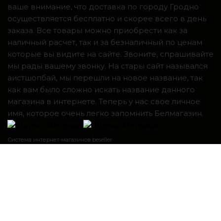
ваше внимание, что доставка по городу Гродно
осуществляется бесплатно и скорее всего в день
заказа. Все товары можно приобрести как за
наличный расчет, так и за безналичный по ценам
которые вы видите на сайте. Звоните, спрашивайте
мы рады вашему звонку. На стары сайт назывался
аистшопбай, мы перешли на новое название, так
как вам было сложно искать название данного
магазина в интернете. Теперь у нас свое личное
имя, которое очень легко запомнить Белмагазин.
Система интернет-магазинов beseller
ЗАКАЗАТЬ ЗВОНОК
Контактный телефон
Я согласен с условиями
Пользовательского соглашения
перезвоните мне