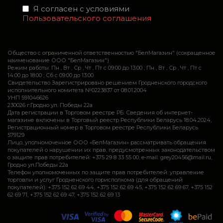
Я согласен с условиями
Пользовательского соглашения
Общество с ограниченной ответственностью "БелМагазин" (сокращенное
наименование ООО "БелМагазин")
Режим работы: Пн , Вт , Ср , Чт , Пт c 09:00 до 13:00 ; Пн , Вт , Ср , Чт , Пт c
14:00 до 18:00 ; Сб c 09:00 до 13:00
Свидетельство Зарегистрировано решением Гродненского городского
исполнительного комитета №0223837 от 08.01.2004
УНП 591046626
230026 г.Гродно ул. Победы 22а
Дата регистрации в Торговом реестре РБ: Сведения об интернет-
магазине включены в Торговый реестр Республики Беларусь 18.04.2024,
Регистрационный номер в Торговом реестре Республики Беларусь
579129
Лицо, уполномоченное ООО «БелМагазин» рассматривать обращения
покупателей о нарушении их прав, предусмотренных законодательством
о защите прав потребителей: +375 29 8 33 55 00, e-mail: grey20456@mail.ru,
Гродно ул.Победы 22а
Телефон уполномоченных по защите прав потребителей: управление
торговли и услуг Гродненского горисполкома (для обращений
покупателей): +375 152 62 69 44, +375 152 62 69 45, +375 152 62 69 67, +375 152
62 69 71, +375 152 62 69 47, +375 152 62 69 13