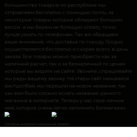
большинство товаров по республике мы
отправляем бесплатно с помощью почты, за
некоторые товары которые обладают большим
весом и мы берем не большую оплату, точно
лучше узнать по телефонам. Так же обращаем
ваше внимание, что доставка по городу Гродно
осуществляется бесплатно и скорее всего в день
заказа. Все товары можно приобрести как за
наличный расчет, так и за безналичный по ценам
которые вы видите на сайте. Звоните, спрашивайте
мы рады вашему звонку. На стары сайт назывался
аистшопбай, мы перешли на новое название, так
как вам было сложно искать название данного
магазина в интернете. Теперь у нас свое личное
имя, которое очень легко запомнить Белмагазин.
Система интернет-магазинов beseller
ЗАКАЗАТЬ ЗВОНОК