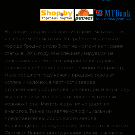
В городе Гродно работает интернет магазин под
названием Белмагазин. Мы работаем на рынке
города Гродно около 3 лет на момент написания
статьи в 2016 году. Мы специализируемся на
сельскохозяйственном направлении, однако
стараемся добавлять новые позиции. Например,
мы в прошлом году начали продажу газовых
котлов и колонок, в частности завода
отопительного оборудования Виктори. В этом году
мы заключили контракты на поставку газовых
колонок Нева, Рихтер и других не дорогих
аналогов. Также мы являемся официальным
представителем российского завода
Уралспецмаш, оборудование, которое называется
Фермер. Данное оборудование очень высокого