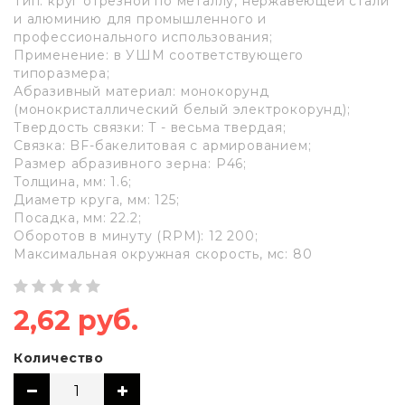
Тип: круг отрезной по металлу, нержавеющей стали
и алюминию для промышленного и
профессионального использования;
Применение: в УШМ соответствующего
типоразмера;
Абразивный материал: монокорунд
(монокристаллический белый электрокорунд);
Твердость связки: T - весьма твердая;
Связка: BF-бакелитовая с армированием;
Размер абразивного зерна: P46;
Толщина, мм: 1.6;
Диаметр круга, мм: 125;
Посадка, мм: 22.2;
Оборотов в минуту (RPM): 12 200;
Максимальная окружная скорость, мс: 80
2,62 руб.
Количество