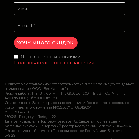
Я согласен с условиями
Пользовательского соглашения
Общество с ограниченной ответственностью "БелМагазин" (сокращенное
наименование ООО "БелМагазин")
Режим работы: Пн , Вт , Ср , Чт , Пт c 09:00 до 13:00 ; Пн , Вт , Ср , Чт , Пт c
14:00 до 18:00 ; Сб c 09:00 до 13:00
Свидетельство Зарегистрировано решением Гродненского городского
исполнительного комитета №0223837 от 08.01.2004
УНП 591046626
230026 г.Гродно ул. Победы 22а
Дата регистрации в Торговом реестре РБ: Сведения об интернет-
магазине включены в Торговый реестр Республики Беларусь 18.04.2024,
Регистрационный номер в Торговом реестре Республики Беларусь
579129