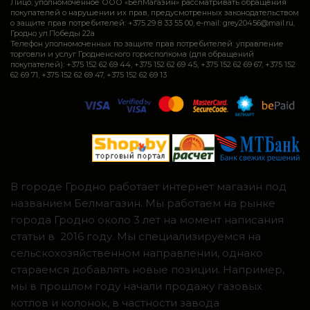
Лицо, уполномоченное ООО «БелМагазин» рассматривать обращения
покупателей о нарушении их прав, предусмотренных законодательством
о защите прав потребителей: +375 29 8 33 55 00, e-mail: grey20456@mail.ru,
Гродно ул.Победы 22а
Телефон уполномоченных по защите прав потребителей: управление
торговли и услуг Гродненского горисполкома (для обращений
покупателей): +375 152 62 69 44, +375 152 62 69 45, +375 152 62 69 67, +375 152
62 69 71, +375 152 62 69 47, +375 152 62 69 13
В городе Гродно работает интернет магазин под
названием Белмагазин. Мы работаем на рынке
города Гродно около 3 лет на момент написания
статьи в 2016 году. Мы специализируемся на
сельскохозяйственном направлении, однако
стараемся добавлять новые позиции. Например,
мы в прошлом году начали продажу газовых
котлов и колонок, в частности завода