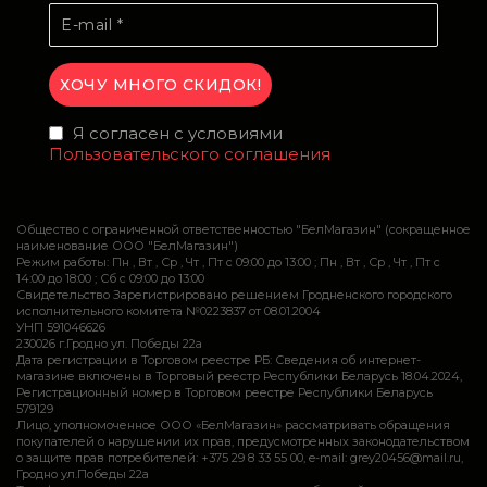
Я согласен с условиями
Пользовательского соглашения
Общество с ограниченной ответственностью "БелМагазин" (сокращенное
наименование ООО "БелМагазин")
Режим работы: Пн , Вт , Ср , Чт , Пт c 09:00 до 13:00 ; Пн , Вт , Ср , Чт , Пт c
14:00 до 18:00 ; Сб c 09:00 до 13:00
Свидетельство Зарегистрировано решением Гродненского городского
исполнительного комитета №0223837 от 08.01.2004
УНП 591046626
230026 г.Гродно ул. Победы 22а
Дата регистрации в Торговом реестре РБ: Сведения об интернет-
магазине включены в Торговый реестр Республики Беларусь 18.04.2024,
Регистрационный номер в Торговом реестре Республики Беларусь
579129
Лицо, уполномоченное ООО «БелМагазин» рассматривать обращения
покупателей о нарушении их прав, предусмотренных законодательством
о защите прав потребителей: +375 29 8 33 55 00, e-mail: grey20456@mail.ru,
Гродно ул.Победы 22а