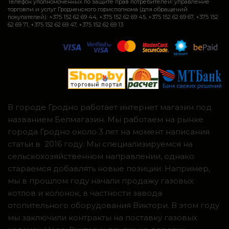
Телефон уполномоченных по защите прав потребителей: управление
торговли и услуг Гродненского горисполкома (для обращений
покупателей): +375 152 62 69 44, +375 152 62 69 45, +375 152 62 69 67, +375 152
62 69 71, +375 152 62 69 47, +375 152 62 69 13
В городе Гродно работает интернет магазин под
названием Белмагазин. Мы работаем на рынке
города Гродно около 3 лет на момент написания
статьи в 2016 году. Мы специализируемся на
сельскохозяйственном направлении, однако
стараемся добавлять новые позиции. Например,
мы в прошлом году начали продажу газовых
котлов и колонок, в частности завода
отопительного оборудования Виктори. В этом году
мы заключили контракты на поставку газовых