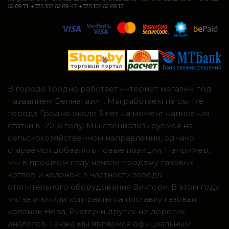
62 69 71, +375 152 62 69 47, +375 152 62 69 13
В городе Гродно работает интернет магазин под
названием Белмагазин. Мы работаем на рынке
города Гродно около 3 лет на момент написания
статьи в 2016 году. Мы специализируемся на
сельскохозяйственном направлении, однако
стараемся добавлять новые позиции. Например,
мы в прошлом году начали продажу газовых
котлов и колонок, в частности завода
отопительного оборудования Виктори. В этом году
мы заключили контракты на поставку газовых
колонок Нева, Рихтер и других не дорогих
аналогов. Также мы являемся официальным