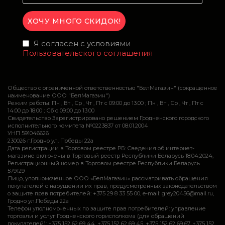
Я согласен с условиями
Пользовательского соглашения
Общество с ограниченной ответственностью "БелМагазин" (сокращенное
наименование ООО "БелМагазин")
Режим работы: Пн , Вт , Ср , Чт , Пт c 09:00 до 13:00 ; Пн , Вт , Ср , Чт , Пт c
14:00 до 18:00 ; Сб c 09:00 до 13:00
Свидетельство Зарегистрировано решением Гродненского городского
исполнительного комитета №0223837 от 08.01.2004
УНП 591046626
230026 г.Гродно ул. Победы 22а
Дата регистрации в Торговом реестре РБ: Сведения об интернет-
магазине включены в Торговый реестр Республики Беларусь 18.04.2024,
Регистрационный номер в Торговом реестре Республики Беларусь
579129
Лицо, уполномоченное ООО «БелМагазин» рассматривать обращения
покупателей о нарушении их прав, предусмотренных законодательством
о защите прав потребителей: +375 29 8 33 55 00, e-mail: grey20456@mail.ru,
Гродно ул.Победы 22а
Телефон уполномоченных по защите прав потребителей: управление
торговли и услуг Гродненского горисполкома (для обращений
покупателей): +375 152 62 69 44, +375 152 62 69 45, +375 152 62 69 67, +375 152