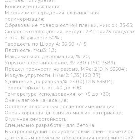
Основа: полиуретан;
Консиситенция: паста;
Механизм отверждения: влажностная
полимеризация;
Образование поверхностной пленки, мин: ок. 35-55;
Скорость отверждения, мм/сут.: 2-4( при23 градусах
и отн. Влажности 50%);
Твердость по Шору А: 35-50 +/- 5;
Плотность, г/см3: 1,3;
Максимальная деформация, %: 20;
Упругое восстановление, %: >80 ( ISO 7389);
Предел прочности на разрыв, МРа: 2(DIN 53504);
Модуль упругости, Н/мм2: 1,35( ISO 37);
Удлинение до разрыва,%: >400( DIN 53504);
Термостойкость: от -40 до +90;
Температура использования: от +5 до +30;
Очень легкое нанесение;
Остается эластичным после полимеризации;
Очень хорошая адгезия ко многим материалам;
Отличная химостойкость;
Специально разработан для бетона.
Быстросохнущий полиуретановый клей- герметик с
длительным временем образования поверхностной