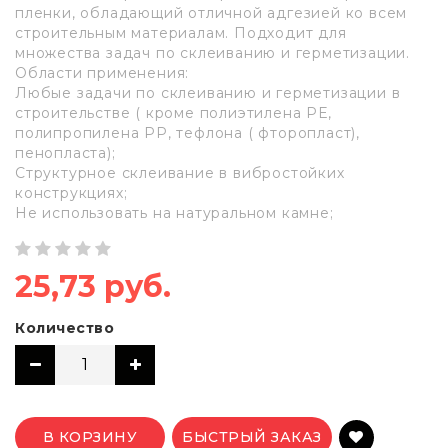
пленки, обладающий отличной адгезией ко всем
строительным материалам. Подходит для
множества задач по склеиванию и герметизации.
Области применения:
Любые задачи по склеиванию и герметизации в
строительстве ( кроме полиэтилена РЕ,
полипропилена РР, тефлона ( фторопласт),
пенопласта);
Структурное склеивание в вибростойких
конструкциях;
Не использовать на натуральном камне;
25,73 руб.
Количество
В КОРЗИНУ
БЫСТРЫЙ ЗАКАЗ