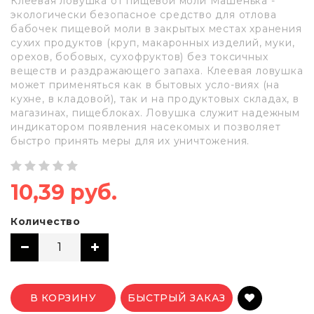
Клеевая ловушка от пищевой моли Машенька -
экологически безопасное средство для отлова
бабочек пищевой моли в закрытых местах хранения
сухих продуктов (круп, макаронных изделий, муки,
орехов, бобовых, сухофруктов) без токсичных
веществ и раздражающего запаха. Клеевая ловушка
может применяться как в бытовых усло-виях (на
кухне, в кладовой), так и на продуктовых складах, в
магазинах, пищеблоках. Ловушка служит надежным
индикатором появления насекомых и позволяет
быстро принять меры для их уничтожения.
10,39 руб.
Количество
В КОРЗИНУ
БЫСТРЫЙ ЗАКАЗ