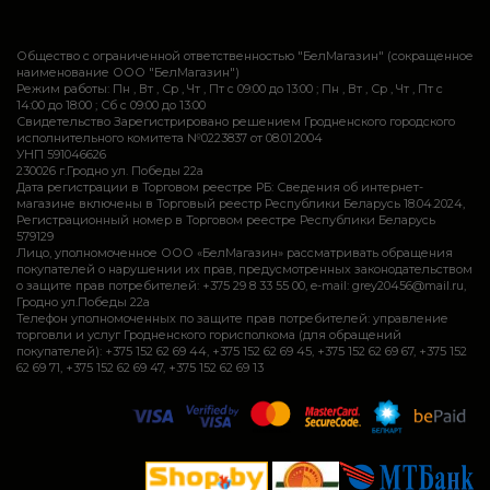
Общество с ограниченной ответственностью "БелМагазин" (сокращенное
наименование ООО "БелМагазин")
Режим работы: Пн , Вт , Ср , Чт , Пт c 09:00 до 13:00 ; Пн , Вт , Ср , Чт , Пт c
14:00 до 18:00 ; Сб c 09:00 до 13:00
Свидетельство Зарегистрировано решением Гродненского городского
исполнительного комитета №0223837 от 08.01.2004
УНП 591046626
230026 г.Гродно ул. Победы 22а
Дата регистрации в Торговом реестре РБ: Сведения об интернет-
магазине включены в Торговый реестр Республики Беларусь 18.04.2024,
Регистрационный номер в Торговом реестре Республики Беларусь
579129
Лицо, уполномоченное ООО «БелМагазин» рассматривать обращения
покупателей о нарушении их прав, предусмотренных законодательством
о защите прав потребителей: +375 29 8 33 55 00, e-mail: grey20456@mail.ru,
Гродно ул.Победы 22а
Телефон уполномоченных по защите прав потребителей: управление
торговли и услуг Гродненского горисполкома (для обращений
покупателей): +375 152 62 69 44, +375 152 62 69 45, +375 152 62 69 67, +375 152
62 69 71, +375 152 62 69 47, +375 152 62 69 13