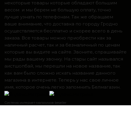
некоторые товары которые обладают большим
весом и мы берем не большую оплату, точно
лучше узнать по телефонам. Так же обращаем
ваше внимание, что доставка по городу Гродно
осуществляется бесплатно и скорее всего в день
заказа. Все товары можно приобрести как за
наличный расчет, так и за безналичный по ценам
которые вы видите на сайте. Звоните, спрашивайте
мы рады вашему звонку. На стары сайт назывался
аистшопбай, мы перешли на новое название, так
как вам было сложно искать название данного
магазина в интернете. Теперь у нас свое личное
имя, которое очень легко запомнить Белмагазин.
Система интернет-магазинов beseller
ЗАКАЗАТЬ ЗВОНОК
Контактный телефон