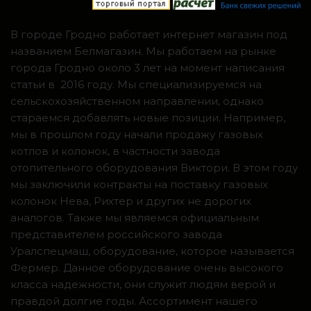
В городе Гродно работает интернет магазин под
названием Белмагазин. Мы работаем на рынке
города Гродно около 3 лет на момент написания
статьи в 2016 году. Мы специализируемся на
сельскохозяйственном направлении, однако
стараемся добавлять новые позиции. Например,
мы в прошлом году начали продажу газовых
котлов и колонок, в частности завода
отопительного оборудования Виктори. В этом году
мы заключили контракты на поставку газовых
колонок Нева, Рихтер и других не дорогих
аналогов. Также мы являемся официальным
представителем российского завода
Уралспецмаш, оборудование, которое называется
Фермер. Данное оборудование очень высокого
класса надежности, они служит людям верой и
правдой долгие годы. Ассортимент нашего