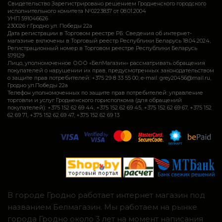
Свидетельство Зарегистрировано решением Гродненского городского
исполнительного комитета №0223837 от 08.01.2004
УНП 591046626
230026 г.Гродно ул. Победы 22а
Дата регистрации в Торговом реестре РБ: Сведения об интернет-
магазине включены в Торговый реестр Республики Беларусь 18.04.2024,
Регистрационный номер в Торговом реестре Республики Беларусь
579129
Лицо, уполномоченное ООО «БелМагазин» рассматривать обращения
покупателей о нарушении их прав, предусмотренных законодательством
о защите прав потребителей: +375 29 8 33 55 00, e-mail: grey20456@mail.ru,
Гродно ул.Победы 22а
Телефон уполномоченных по защите прав потребителей: управление
торговли и услуг Гродненского горисполкома (для обращений
покупателей): +375 152 62 69 44, +375 152 62 69 45, +375 152 62 69 67, +375 152
62 69 71, +375 152 62 69 47, +375 152 62 69 13
В городе Гродно работает интернет магазин под
названием Белмагазин. Мы работаем на рынке
города Гродно около 3 лет на момент написания