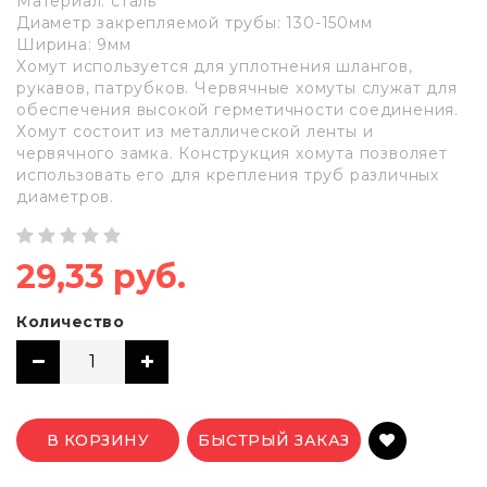
Материал: сталь
Диаметр закрепляемой трубы: 130-150мм
Ширина: 9мм
Хомут используется для уплотнения шлангов,
рукавов, патрубков. Червячные хомуты служат для
обеспечения высокой герметичности соединения.
Хомут состоит из металлической ленты и
червячного замка. Конструкция хомута позволяет
использовать его для крепления труб различных
диаметров.
29,33 руб.
Количество
В КОРЗИНУ
БЫСТРЫЙ ЗАКАЗ