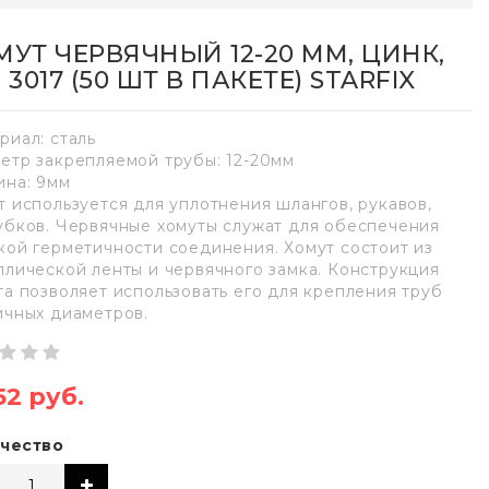
МУТ ЧЕРВЯЧНЫЙ 12-20 ММ, ЦИНК,
 3017 (50 ШТ В ПАКЕТЕ) STARFIX
риал: сталь
етр закрепляемой трубы: 12-20мм
на: 9мм
т используется для уплотнения шлангов, рукавов,
убков. Червячные хомуты служат для обеспечения
кой герметичности соединения. Хомут состоит из
ллической ленты и червячного замка. Конструкция
та позволяет использовать его для крепления труб
ичных диаметров.
52 руб.
чество