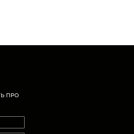
Ь ПРО
И