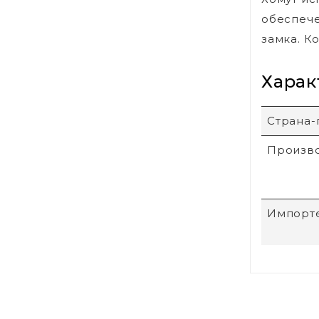
обеспече
замка. К
Харак
Страна-
Произв
Импорт