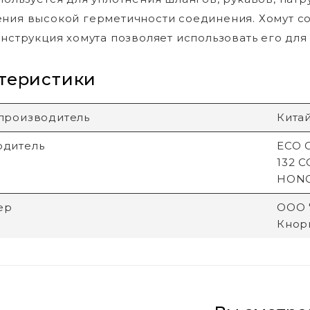
ния высокой герметичности соединения. Хомут со
онструкция хомута позволяет использовать его дл
теристики
производитель
Кита
одитель
ECO G
132 
HON
ер
ООО "
Кнори