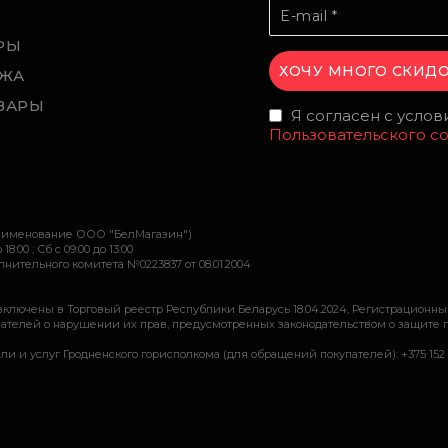
Й
РЫ
ЖА
ВАРЫ
Я согласен с усло
Пользовательского с
наименование ООО "БелМагазин")
 18:00 ; Сб c 09:00 до 13:00
ительного комитета №0223837 от 08.01.2004
включены в Торговый реестр Республики Беларусь 18.04.2024, Регистрационны
ей о нарушении их прав, предусмотренных законодательством о защите прав по
луг Гродненского горисполкома (для обращений покупателей): +375 152 62 69 44, 