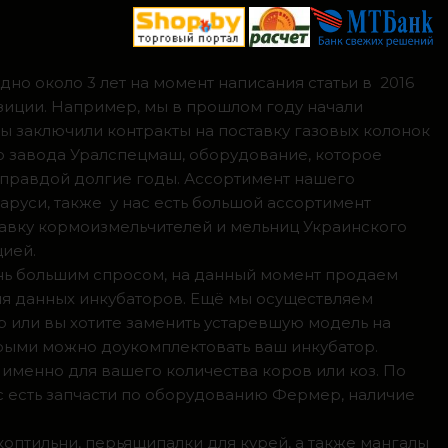
но около 3 лет на момент написания статьи в 2016
зиции. Например, мы в прошлом году начали
мы заключили контракты на поставку газовых колонок
о завода Уралспецмаш, оборудование, которое
 правдой долгие годы. Ассортимент нашего
аруси, также у нас есть большой ассортимент
тавку кормоизмельчителей и мельниц Украинского
цией.
ень большим спросом, на данный момент продаем
ля данных инкубаторов. Ещё мы осуществляем
р или вы хотите заменить устаревшую модель на
орыми можно доукомплектовать ваш инкубатор.
 именно для вашего количества коров или коз. По
с есть запчасти по оборудованию Фермер, наличие
коптильни, перьящипалки для курей, а также мангалы