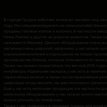
В городе Гродно работает интернет магазин под наз
году. Мы специализируемся на сельскохозяйственно
продажу газовых котлов и колонок, в частности зав
Нева, Рихтер и других не дорогих аналогов. Также
называется Фермер. Данное оборудование очень вы
магазина очень широкий, например, у нас можно куп
кормоизмельчителей и кормоцехов не только произв
производства Эликор, которые отличаются от своих
Также мы можем похвастаться, что весной 2016 год
инкубаторы Идеальная наседка, у нас есть в налич
гарантийный ремонт, а также послегарантийный ремо
цифровую тогда звоните, мы вам поможем с ремонто
Ещё у нас есть молочная продукция, а в частности 
молочному оборудованию у нас можно купить маслоб
можно уточнить по телефонам.
Также у нас появились в продаже товары для дома и