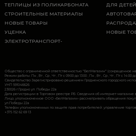
ТЕПЛИЦЫ ИЗ ПОЛИКАРБОНАТА
ДЛЯ ДЕТЕ
СТРОИТЕЛЬНЫЕ МАТЕРИАЛЫ
АВТОТОВА
НОВЫЕ ТОВАРЫ
РАСПРОДА
УЦЕНКА
НОВЫЕ ТО
ЭЛЕКТРОТРАНСПОРТ-
Общество с ограниченной ответственностью "БелМагазин" (сокращенное 
Режим работы: Пн , Вт , Ср , Чт , Пт c 09:00 до 13:00 ; Пн , Вт , Ср , Чт , Пт c 14:00 до
Свидетельство Зарегистрировано решением Гродненского городского исполн
УНП 591046626
230026 г.Гродно ул. Победы 22а
Дата регистрации в Торговом реестре РБ: Сведения об интернет-магазине 
Лицо, уполномоченное ООО «БелМагазин» рассматривать обращения покупател
ул.Победы 22а
Телефон уполномоченных по защите прав потребителей: управление торговли и ус
+375 152 62 69 13