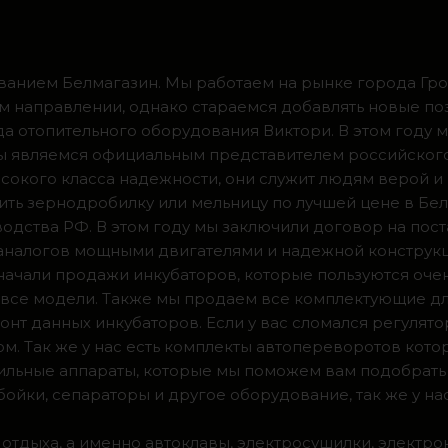
ванием Белмагазин. Мы работаем на рынке города Грод
м направлении, однако стараемся добавлять новые по
ода отопительного оборудования Виктори. В этом году 
 мы являемся официальным представителем российског
сокого класса надежности, они служит людям верой и
ить зернодробилку или мельницу по лучшей цене в Бел
одства РФ. В этом году мы заключили договор на пос
 аналогов мощными двигателями и надежной конструк
а начали продажи инкубаторов, которые пользуются оч
ии все модели. Также мы продаем все комплектующие д
нт данных инкубаторов. Если у вас сломался регулято
м. Так же у нас есть комплекты автопереворотов кот
доильные аппараты, которые мы поможем вам подобрать
ойки, сепараторы и другое оборудование, так же у на
 отдыха, а именно автоклавы, электросушилки, электро