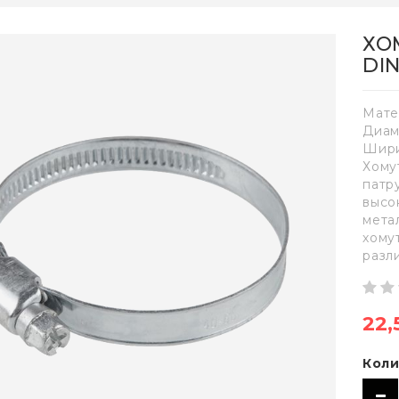
ХО
DIN
Мате
Диам
Шири
Хому
патр
высо
мета
хому
разл
22,
Коли