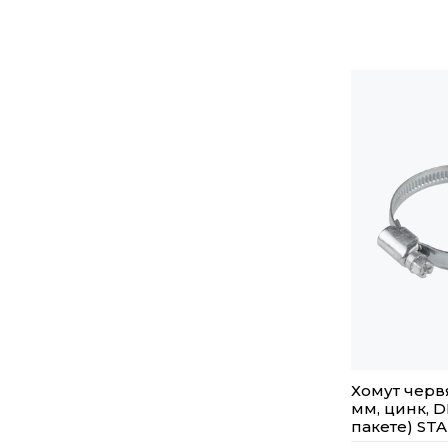
Хомут черв
мм, цинк, D
пакете) ST