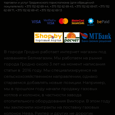
торговли и услуг Гродненского горисполкома (для обращений
покупателей): +375 152 62 69 44, +375 152 62 69 45, +375 152 62 69 67, +375 152
62 69 71, +375 152 62 69 47, +375 152 62 69 13
В городе Гродно работает интернет магазин под
названием Белмагазин. Мы работаем на рынке
города Гродно около 3 лет на момент написания
статьи в 2016 году. Мы специализируемся на
сельскохозяйственном направлении, однако
стараемся добавлять новые позиции. Например,
мы в прошлом году начали продажу газовых
котлов и колонок, в частности завода
отопительного оборудования Виктори. В этом году
мы заключили контракты на поставку газовых
колонок Нева, Рихтер и других не дорогих