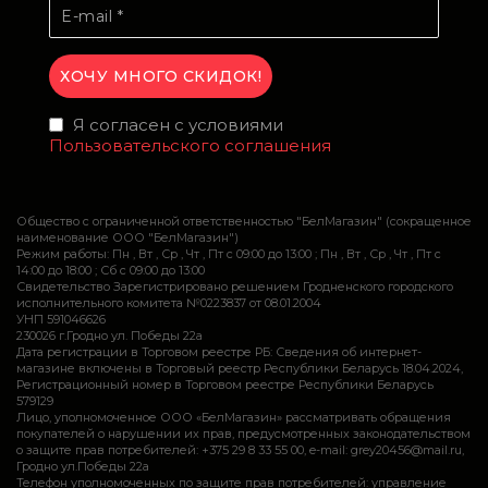
Я согласен с условиями
Пользовательского соглашения
Общество с ограниченной ответственностью "БелМагазин" (сокращенное
наименование ООО "БелМагазин")
Режим работы: Пн , Вт , Ср , Чт , Пт c 09:00 до 13:00 ; Пн , Вт , Ср , Чт , Пт c
14:00 до 18:00 ; Сб c 09:00 до 13:00
Свидетельство Зарегистрировано решением Гродненского городского
исполнительного комитета №0223837 от 08.01.2004
УНП 591046626
230026 г.Гродно ул. Победы 22а
Дата регистрации в Торговом реестре РБ: Сведения об интернет-
магазине включены в Торговый реестр Республики Беларусь 18.04.2024,
Регистрационный номер в Торговом реестре Республики Беларусь
579129
Лицо, уполномоченное ООО «БелМагазин» рассматривать обращения
покупателей о нарушении их прав, предусмотренных законодательством
о защите прав потребителей: +375 29 8 33 55 00, e-mail: grey20456@mail.ru,
Гродно ул.Победы 22а
Телефон уполномоченных по защите прав потребителей: управление