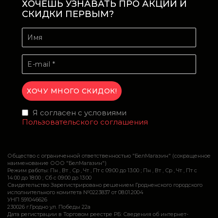
ХОЧЕШЬ УЗНАВАТЬ ПРО АКЦИИ И
СКИДКИ ПЕРВЫМ?
Я согласен с условиями
Пользовательского соглашения
Общество с ограниченной ответственностью "БелМагазин" (сокращенное
наименование ООО "БелМагазин")
Режим работы: Пн , Вт , Ср , Чт , Пт c 09:00 до 13:00 ; Пн , Вт , Ср , Чт , Пт c
14:00 до 18:00 ; Сб c 09:00 до 13:00
Свидетельство Зарегистрировано решением Гродненского городского
исполнительного комитета №0223837 от 08.01.2004
УНП 591046626
230026 г.Гродно ул. Победы 22а
Дата регистрации в Торговом реестре РБ: Сведения об интернет-