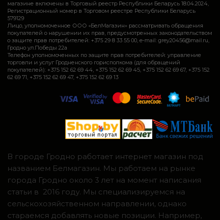
магазине включены в Торговый реестр Республики Беларусь 18.04.2024,
Регистрационный номер в Торговом реестре Республики Беларусь
579129
Лицо, уполномоченное ООО «БелМагазин» рассматривать обращения
покупателей о нарушении их прав, предусмотренных законодательством
о защите прав потребителей: +375 29 8 33 55 00, e-mail: grey20456@mail.ru,
Гродно ул.Победы 22а
Телефон уполномоченных по защите прав потребителей: управление
торговли и услуг Гродненского горисполкома (для обращений
покупателей): +375 152 62 69 44, +375 152 62 69 45, +375 152 62 69 67, +375 152
62 69 71, +375 152 62 69 47, +375 152 62 69 13
В городе Гродно работает интернет магазин под
названием Белмагазин. Мы работаем на рынке
города Гродно около 3 лет на момент написания
статьи в 2016 году. Мы специализируемся на
сельскохозяйственном направлении, однако
стараемся добавлять новые позиции. Например,