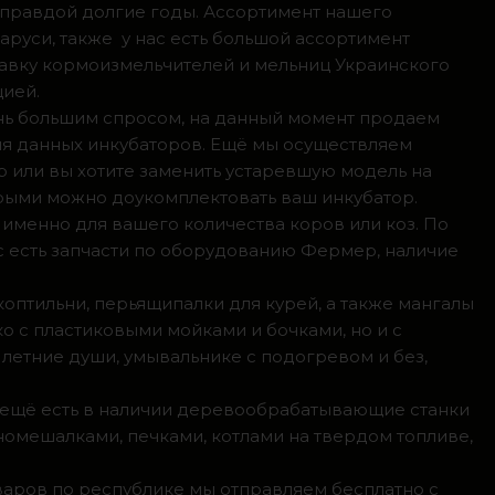
 правдой долгие годы. Ассортимент нашего
аруси, также у нас есть большой ассортимент
тавку кормоизмельчителей и мельниц Украинского
цией.
ень большим спросом, на данный момент продаем
ля данных инкубаторов. Ещё мы осуществляем
р или вы хотите заменить устаревшую модель на
орыми можно доукомплектовать ваш инкубатор.
 именно для вашего количества коров или коз. По
с есть запчасти по оборудованию Фермер, наличие
коптильни, перьящипалки для курей, а также мангалы
о с пластиковыми мойками и бочками, но и с
летние души, умывальнике с подогревом и без,
, ещё есть в наличии деревообрабатывающие станки
номешалками, печками, котлами на твердом топливе,
оваров по республике мы отправляем бесплатно с