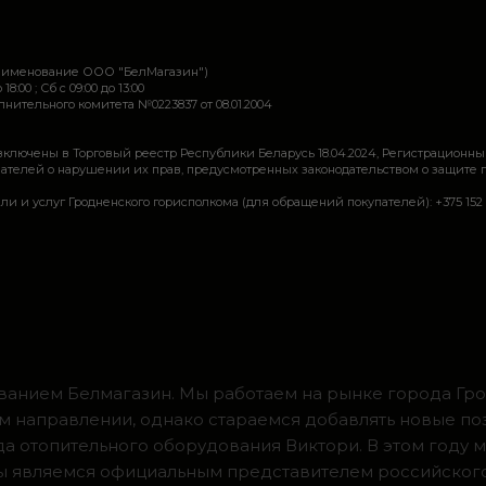
наименование ООО "БелМагазин")
 18:00 ; Сб c 09:00 до 13:00
ительного комитета №0223837 от 08.01.2004
включены в Торговый реестр Республики Беларусь 18.04.2024, Регистрационны
ей о нарушении их прав, предусмотренных законодательством о защите прав по
луг Гродненского горисполкома (для обращений покупателей): +375 152 62 69 44, 
ванием Белмагазин. Мы работаем на рынке города Грод
м направлении, однако стараемся добавлять новые по
ода отопительного оборудования Виктори. В этом году 
 мы являемся официальным представителем российског