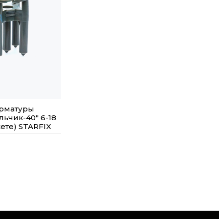
арматуры
льчик-40" 6-18
кете) STARFIX