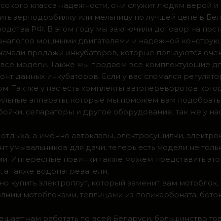
сокого класса надежности, они служит людям верой и
ить зернодробилку или мельницу по лучшей цене в Бел
одства РФ. В этом году мы заключили договор на пос
 аналогов мощными двигателями и надежной конструк
а начали продажи инкубаторов, которые пользуются оч
ии все модели. Также мы продаем все комплектующие д
нт данных инкубаторов. Если у вас сломался регулято
м. Так же у нас есть комплекты автопереворотов кот
доильные аппараты, которые мы поможем вам подобрать
ойки, сепараторы и другое оборудование, так же у на
 отдыха, а именно автоклавы, электросушилки, электро
т умывальников для дачи, теперь есть модели не тольк
. Интересные новинки также можем представить это 
 а также водонагреватели.
о купить электроплуг, который заменит вам мотоблок
олним мотоблоками, теплицами из поликарбоната, бето
мешает нам работать по всей Беларуси, большинство т