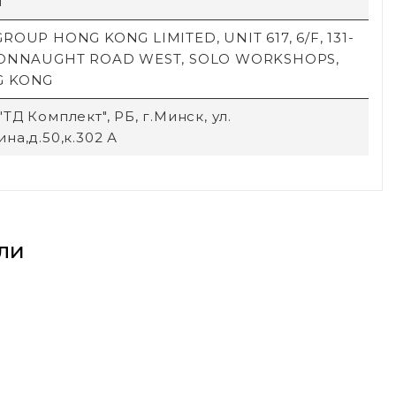
й
ROUP HONG KONG LIMITED, UNIT 617, 6/F, 131-
CONNAUGHT ROAD WEST, SOLO WORKSHOPS,
G KONG
ТД Комплект", РБ, г.Минск, ул.
на,д.50,к.302 А
ли