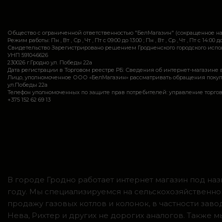
Общество с ограниченной ответственностью "БелМагазин" (сокращенное 
Режим работы: Пн , Вт , Ср , Чт , Пт c 09:00 до 13:00 ; Пн , Вт , Ср , Чт , Пт c 14:00 до
Свидетельство Зарегистрировано решением Гродненского городского исполн
УНП 591046626
230026 г.Гродно ул. Победы 22а
Дата регистрации в Торговом реестре РБ: Сведения об интернет-магазине 
Лицо, уполномоченное ООО «БелМагазин» рассматривать обращения покупател
ул.Победы 22а
Телефон уполномоченных по защите прав потребителей: управление торговли и ус
+375 152 62 69 13
В городе Гродно работает интернет магазин под наз
году. Мы специализируемся на сельскохозяйственно
продажу газовых котлов и колонок, в частности зав
Нева, Рихтер и других не дорогих аналогов. Также