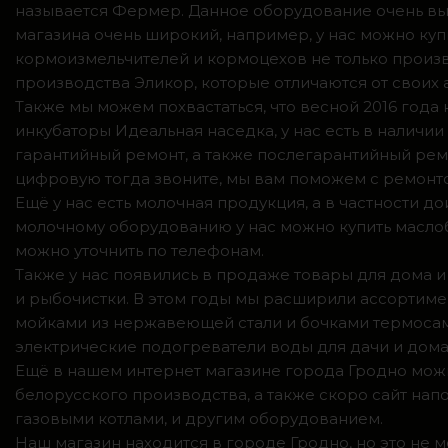
называется Фермер. Данное оборудование очень вы
магазина очень широкий, например, у нас можно куп
кормоизмельчителей и кормоцехов не только произв
производства Эликор, которые отличаются от своих
Также мы можем похвастаться, что весной 2016 год
инкубаторы Идеальная наседка, у нас есть в налич
гарантийный ремонт, а также послегарантийный ремо
цифровую тогда звоните, мы вам поможем с ремонто
Ещё у нас есть молочная продукция, а в частности 
молочному оборудованию у нас можно купить маслоб
можно уточнить по телефонам.
Также у нас появились в продаже товары для дома и
и рыбочистки. В этом годы мы расширили ассортимен
мойками из нержавеющей стали и бочками термосами
электрические подогреватели воды для дачи и дома,
Ещё в нашем интернет магазине города Гродно можн
белорусского производства, а также скоро сайт нап
газовыми котлами, и другим оборудованием.
Наш магазин находится в городе Гродно, но это не 