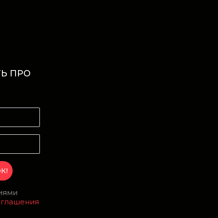
Ь ПРО
И
виями
оглашения