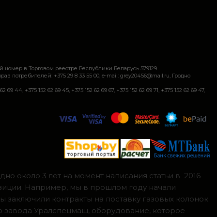
й номер в Торговом реестре Республики Беларусь 579129
требителей: +375 29 8 33 55 00, e-mail: grey20456@mail.ru, Гродно
+375 152 62 69 45, +375 152 62 69 67, +375 152 62 69 71, +375 152 62 69 47,
но около 3 лет на момент написания статьи в 2016
зиции. Например, мы в прошлом году начали
мы заключили контракты на поставку газовых колонок
о завода Уралспецмаш, оборудование, которое