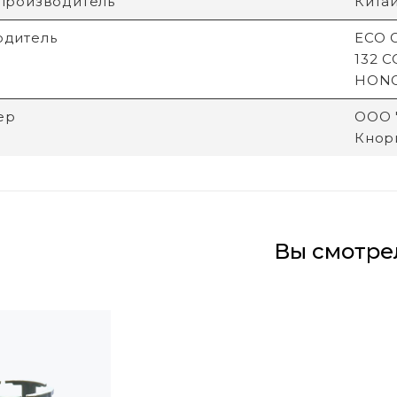
производитель
Кита
одитель
ECO G
132 
HON
ер
ООО "
Кнори
Вы смотре