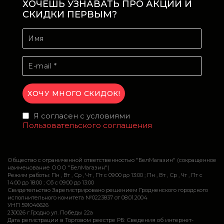
ХОЧЕШЬ УЗНАВАТЬ ПРО АКЦИИ И
СКИДКИ ПЕРВЫМ?
Я согласен с условиями
Пользовательского соглашения
Общество с ограниченной ответственностью "БелМагазин" (сокращенное
наименование ООО "БелМагазин")
Режим работы: Пн , Вт , Ср , Чт , Пт c 09:00 до 13:00 ; Пн , Вт , Ср , Чт , Пт c
14:00 до 18:00 ; Сб c 09:00 до 13:00
Свидетельство Зарегистрировано решением Гродненского городского
исполнительного комитета №0223837 от 08.01.2004
УНП 591046626
230026 г.Гродно ул. Победы 22а
Дата регистрации в Торговом реестре РБ: Сведения об интернет-