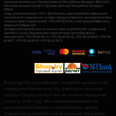
магазине включены в Торговый реестр Республики Беларусь 18.04.2024,
Регистрационный номер в Торговом реестре Республики Беларусь
579129
Лицо, уполномоченное ООО «БелМагазин» рассматривать обращения
покупателей о нарушении их прав, предусмотренных законодательством
о защите прав потребителей: +375 29 8 33 55 00, e-mail: grey20456@mail.ru,
Гродно ул.Победы 22а
Телефон уполномоченных по защите прав потребителей: управление
торговли и услуг Гродненского горисполкома (для обращений
покупателей): +375 152 62 69 44, +375 152 62 69 45, +375 152 62 69 67, +375 152
62 69 71, +375 152 62 69 47, +375 152 62 69 13
В городе Гродно работает интернет магазин под
названием Белмагазин. Мы работаем на рынке
города Гродно около 3 лет на момент написания
статьи в 2016 году. Мы специализируемся на
сельскохозяйственном направлении, однако
стараемся добавлять новые позиции. Например,