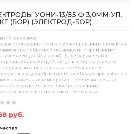
ЕКТРОДЫ УОНИ-13/55 Ф 3,0ММ УП.
 КГ (БОР) (ЭЛЕКТРОД-БОР)
ытие: основное.
сварки углеродистых и низколегированных сталей на
оянном токе обратной полярности с временным
отивлением до 50 кгс/мм2. Для сварки особо
тственных конструкций, когда к металлу сварных
 предъявляют повышенные требования по
тичности и ударной вязкости, особенно при работе в
виях пониженных температур. Пространственные
жения сварки: Во всех пространственных
жениях, кроме вертикального сверху вниз.
68 руб.
чество