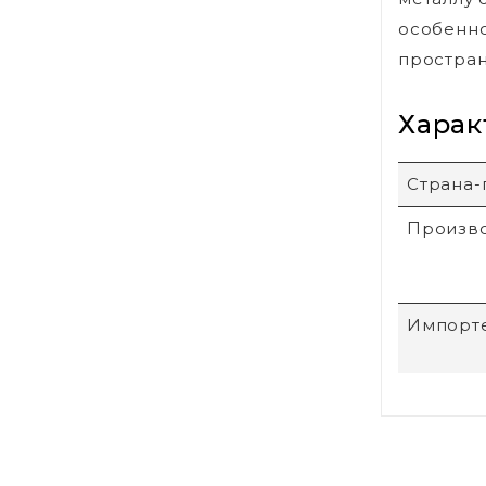
особенно
простран
Харак
Страна-
Произв
Импорт