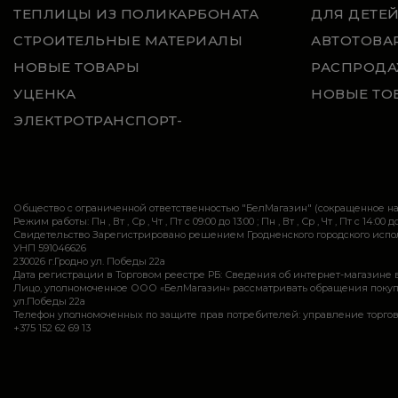
ТЕПЛИЦЫ ИЗ ПОЛИКАРБОНАТА
ДЛЯ ДЕТЕ
СТРОИТЕЛЬНЫЕ МАТЕРИАЛЫ
АВТОТОВА
НОВЫЕ ТОВАРЫ
РАСПРОДА
УЦЕНКА
НОВЫЕ ТО
ЭЛЕКТРОТРАНСПОРТ-
Общество с ограниченной ответственностью "БелМагазин" (сокращенное 
Режим работы: Пн , Вт , Ср , Чт , Пт c 09:00 до 13:00 ; Пн , Вт , Ср , Чт , Пт c 14:00 до
Свидетельство Зарегистрировано решением Гродненского городского исполн
УНП 591046626
230026 г.Гродно ул. Победы 22а
Дата регистрации в Торговом реестре РБ: Сведения об интернет-магазине 
Лицо, уполномоченное ООО «БелМагазин» рассматривать обращения покупател
ул.Победы 22а
Телефон уполномоченных по защите прав потребителей: управление торговли и ус
+375 152 62 69 13