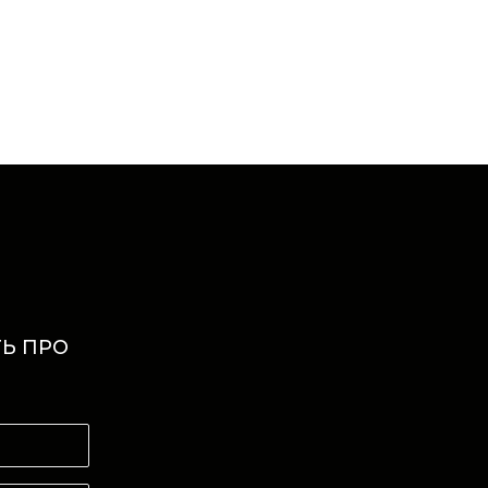
Ь ПРО
И