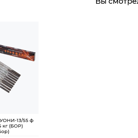
Вы смотре
УОНИ-13/55 ф
5 кг (БОР)
Бор)