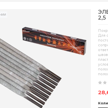
ЭЛ
ИЧИИ
2,5
Покр
Для 
пост
сопр
отве
швов
плас
усло
поло
поло
28,
Коли