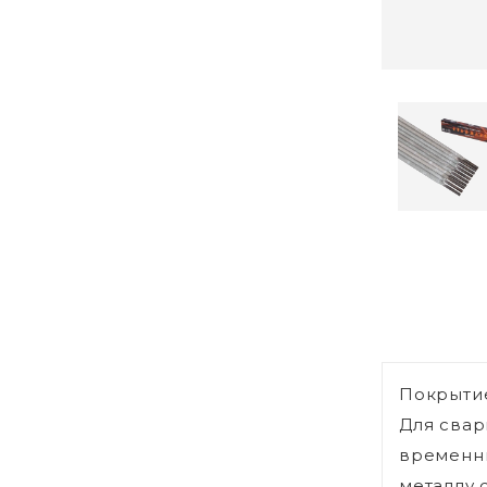
Покрытие
Для свар
временны
металлу 