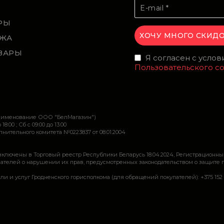
Й
РЫ
ЖА
ВАРЫ
Я согласен с усло
Пользовательского с
наименование ООО "БелМагазин")
 18:00 ; Сб c 09:00 до 13:00
ительного комитета №0223837 от 08.01.2004
включены в Торговый реестр Республики Беларусь 18.04.2024, Регистрационны
ей о нарушении их прав, предусмотренных законодательством о защите прав по
луг Гродненского горисполкома (для обращений покупателей): +375 152 62 69 44, 