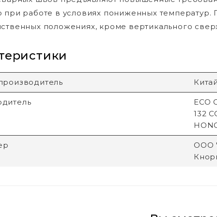
 при работе в условиях пониженных температур. 
ственных положениях, кроме вертикального сверх
теристики
производитель
Кита
одитель
ECO G
132 
HON
ер
ООО "
Кнори