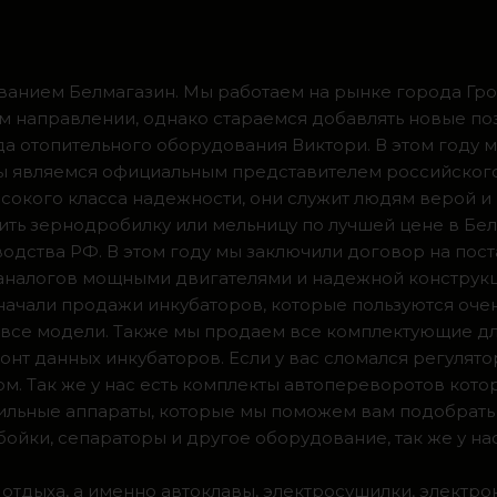
ванием Белмагазин. Мы работаем на рынке города Грод
м направлении, однако стараемся добавлять новые по
ода отопительного оборудования Виктори. В этом году 
 мы являемся официальным представителем российског
сокого класса надежности, они служит людям верой и
ить зернодробилку или мельницу по лучшей цене в Бел
одства РФ. В этом году мы заключили договор на пос
 аналогов мощными двигателями и надежной конструк
а начали продажи инкубаторов, которые пользуются оч
ии все модели. Также мы продаем все комплектующие д
нт данных инкубаторов. Если у вас сломался регулято
м. Так же у нас есть комплекты автопереворотов кот
доильные аппараты, которые мы поможем вам подобрать
ойки, сепараторы и другое оборудование, так же у на
 отдыха, а именно автоклавы, электросушилки, электро