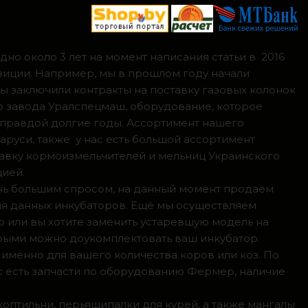
но около 3 лет на момент написания статьи в 2016
зиции. Например, мы в прошлом году начали
мы заключили контракты на поставку газовых колонок
о завода Уралспецмаш, оборудование, которое
 правдой долгие годы. Ассортимент нашего
аруси, также у нас есть большой ассортимент
тавку кормоизмельчителей и мельниц Украинского
цией.
ень большим спросом, на данный момент продаем
ля данных инкубаторов. Ещё мы осуществляем
р или вы хотите заменить устаревшую модель на
орыми можно доукомплектовать ваш инкубатор.
 именно для вашего количества коров или коз. По
с есть запчасти по оборудованию Фермер, наличие
коптильни, перьящипалки для курей, а также мангалы