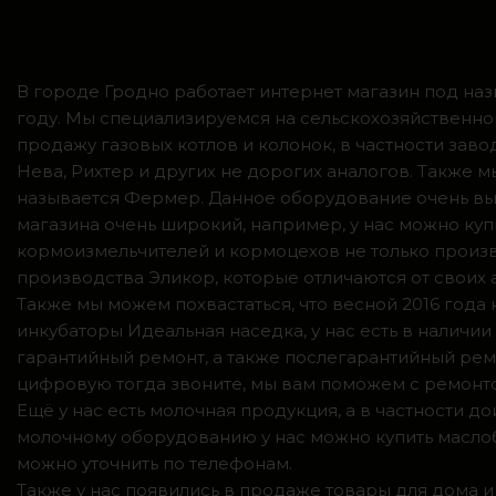
В городе Гродно работает интернет магазин под наз
году. Мы специализируемся на сельскохозяйственно
продажу газовых котлов и колонок, в частности зав
Нева, Рихтер и других не дорогих аналогов. Также
называется Фермер. Данное оборудование очень вы
магазина очень широкий, например, у нас можно куп
кормоизмельчителей и кормоцехов не только произв
производства Эликор, которые отличаются от своих
Также мы можем похвастаться, что весной 2016 год
инкубаторы Идеальная наседка, у нас есть в налич
гарантийный ремонт, а также послегарантийный ремо
цифровую тогда звоните, мы вам поможем с ремонто
Ещё у нас есть молочная продукция, а в частности 
молочному оборудованию у нас можно купить маслоб
можно уточнить по телефонам.
Также у нас появились в продаже товары для дома и