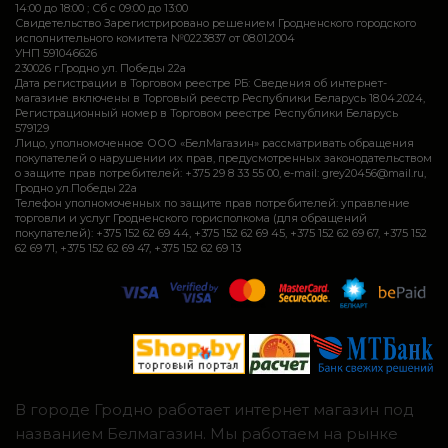
14:00 до 18:00 ; Сб c 09:00 до 13:00
Свидетельство Зарегистрировано решением Гродненского городского
исполнительного комитета №0223837 от 08.01.2004
УНП 591046626
230026 г.Гродно ул. Победы 22а
Дата регистрации в Торговом реестре РБ: Сведения об интернет-
магазине включены в Торговый реестр Республики Беларусь 18.04.2024,
Регистрационный номер в Торговом реестре Республики Беларусь
579129
Лицо, уполномоченное ООО «БелМагазин» рассматривать обращения
покупателей о нарушении их прав, предусмотренных законодательством
о защите прав потребителей: +375 29 8 33 55 00, e-mail: grey20456@mail.ru,
Гродно ул.Победы 22а
Телефон уполномоченных по защите прав потребителей: управление
торговли и услуг Гродненского горисполкома (для обращений
покупателей): +375 152 62 69 44, +375 152 62 69 45, +375 152 62 69 67, +375 152
62 69 71, +375 152 62 69 47, +375 152 62 69 13
В городе Гродно работает интернет магазин под
названием Белмагазин. Мы работаем на рынке