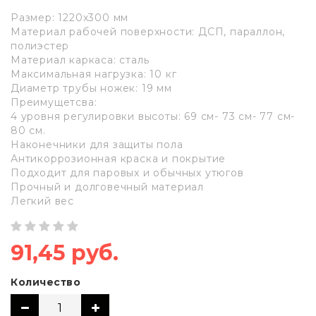
Размер: 1220х300 мм
Материал рабочей поверхности: ДСП, параллон,
полиэстер
Материал каркаса: сталь
Максимальная нагрузка: 10 кг
Диаметр трубы ножек: 19 мм
Преимущетсва:
4 уровня регулировки высоты: 69 см- 73 см- 77 см-
80 см.
Наконечники для защиты пола
Антикоррозионная краска и покрытие
Подходит для паровых и обычных утюгов
Прочный и долговечный материал
Легкий вес
91,45 руб.
Количество