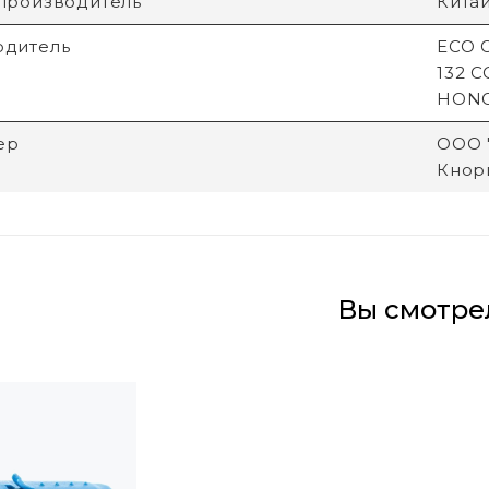
производитель
Кита
одитель
ECO G
132 
HON
ер
ООО "
Кнори
Вы смотре