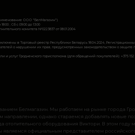
наименование ООО "БелМагазин")
 18:00 ; Сб c 09:00 до 13:00
ительного комитета №0223837 от 08.01.2004
включены в Торговый реестр Республики Беларусь 18.04.2024, Регистрационны
ей о нарушении их прав, предусмотренных законодательством о защите прав по
луг Гродненского горисполкома (для обращений покупателей): +375 152 62 69 44, 
ванием Белмагазин. Мы работаем на рынке города Грод
м направлении, однако стараемся добавлять новые по
ода отопительного оборудования Виктори. В этом году 
 мы являемся официальным представителем российског