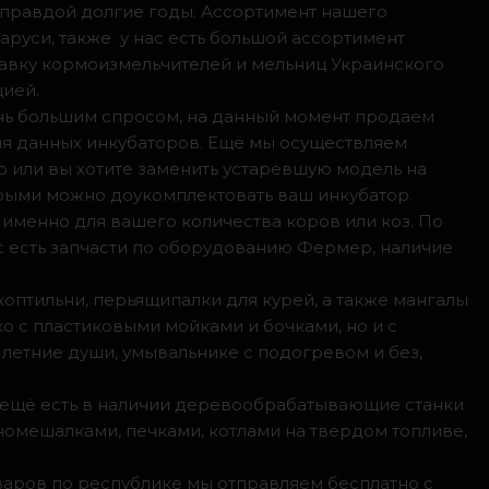
 правдой долгие годы. Ассортимент нашего
аруси, также у нас есть большой ассортимент
тавку кормоизмельчителей и мельниц Украинского
цией.
ень большим спросом, на данный момент продаем
ля данных инкубаторов. Ещё мы осуществляем
р или вы хотите заменить устаревшую модель на
орыми можно доукомплектовать ваш инкубатор.
 именно для вашего количества коров или коз. По
с есть запчасти по оборудованию Фермер, наличие
коптильни, перьящипалки для курей, а также мангалы
о с пластиковыми мойками и бочками, но и с
летние души, умывальнике с подогревом и без,
, ещё есть в наличии деревообрабатывающие станки
номешалками, печками, котлами на твердом топливе,
оваров по республике мы отправляем бесплатно с