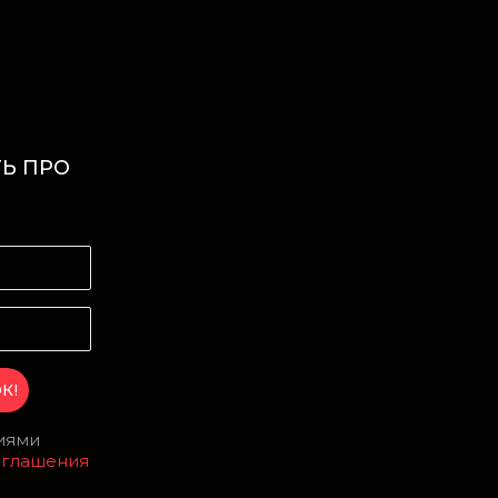
Ь ПРО
И
виями
оглашения