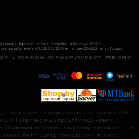
й номер в Торговом реестре Республики Беларусь 579129
требителей: +375 29 8 33 55 00, e-mail: grey20456@mail.ru, Гродно
+375 152 62 69 45, +375 152 62 69 67, +375 152 62 69 71, +375 152 62 69 47,
но около 3 лет на момент написания статьи в 2016
зиции. Например, мы в прошлом году начали
мы заключили контракты на поставку газовых колонок
о завода Уралспецмаш, оборудование, которое