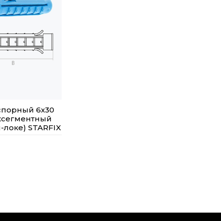
спорный 6х30
хсегментный
п-локе) STARFIX