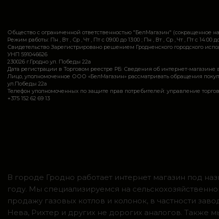
Общество с ограниченной ответственностью "БелМагазин" (сокращенное 
Режим работы: Пн , Вт , Ср , Чт , Пт c 09:00 до 13:00 ; Пн , Вт , Ср , Чт , Пт c 14:00 до
Свидетельство Зарегистрировано решением Гродненского городского исполн
УНП 591046626
230026 г.Гродно ул. Победы 22а
Дата регистрации в Торговом реестре РБ: Сведения об интернет-магазине 
Лицо, уполномоченное ООО «БелМагазин» рассматривать обращения покупател
ул.Победы 22а
Телефон уполномоченных по защите прав потребителей: управление торговли и ус
+375 152 62 69 13
В городе Гродно работает интернет магазин под наз
году. Мы специализируемся на сельскохозяйственно
продажу газовых котлов и колонок, в частности зав
Нева, Рихтер и других не дорогих аналогов. Также