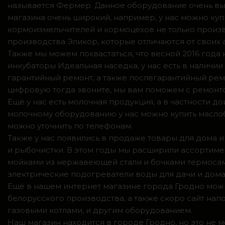
называется Фермер. Данное оборудование очень вы
магазина очень широкий, например, у нас можно куп
кормоизмельчителей и кормоцехов не только произв
производства Эликор, которые отличаются от своих
Также мы можем похвастаться, что весной 2016 год
инкубаторы Идеальная наседка, у нас есть в налич
гарантийный ремонт, а также послегарантийный ремо
цифровую тогда звоните, мы вам поможем с ремонто
Ещё у нас есть молочная продукция, а в частности 
молочному оборудованию у нас можно купить маслоб
можно уточнить по телефонам.
Также у нас появились в продаже товары для дома и
и рыбочистки. В этом годы мы расширили ассортимен
мойками из нержавеющей стали и бочками термосами
электрические подогреватели воды для дачи и дома,
Ещё в нашем интернет магазине города Гродно можн
белорусского производства, а также скоро сайт нап
газовыми котлами, и другим оборудованием.
Наш магазин находится в городе Гродно, но это не 