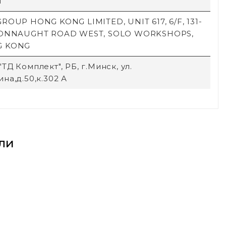
й
ROUP HONG KONG LIMITED, UNIT 617, 6/F, 131-
CONNAUGHT ROAD WEST, SOLO WORKSHOPS,
G KONG
ТД Комплект", РБ, г.Минск, ул.
на,д.50,к.302 А
ли