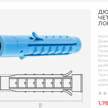
ДЮ
ЧЕ
ЛОК
Мате
Диам
Диам
Пред
бето
блок
дюбе
за с
При 
шуру
креп
1,7