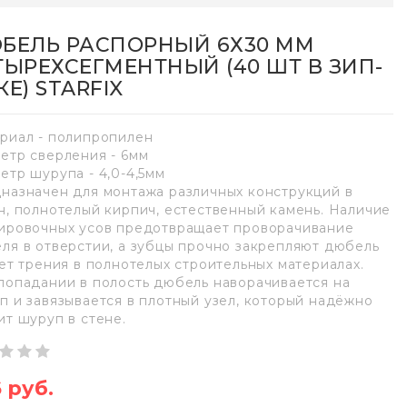
БЕЛЬ РАСПОРНЫЙ 6Х30 ММ
ТЫРЕХСЕГМЕНТНЫЙ (40 ШТ В ЗИП-
Е) STARFIX
риал - полипропилен
етр сверления - 6мм
етр шурупа - 4,0-4,5мм
назначен для монтажа различных конструкций в
н, полнотелый кирпич, естественный камень. Наличие
ировочных усов предотвращает проворачивание
ля в отверстии, а зубцы прочно закрепляют дюбель
чет трения в полнотелых строительных материалах.
попадании в полость дюбель наворачивается на
п и завязывается в плотный узел, который надёжно
ит шуруп в стене.
6 руб.