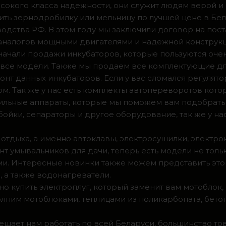
сокого класса надежности, они служит людям верой и
ить зернодробилку или мельницу по лучшей цене в Бел
одства РФ. В этом году мы заключили договор на пос
 аналогов мощными двигателями и надежной конструк
а начали продажи инкубаторов, которые пользуются оч
ии все модели. Также мы продаем все комплектующие д
нт данных инкубаторов. Если у вас сломался регулято
м. Так же у нас есть комплекты автопереворотов кот
доильные аппараты, которые мы поможем вам подобрать
ойки, сепараторы и другое оборудование, так же у на
 отдыха, а именно автоклавы, электросушилки, электро
т умывальников для дачи, теперь есть модели не тольк
. Интересные новинки также можем представить это 
 а также водонагреватели.
о купить электроплуг, который заменит вам мотоблок
олним мотоблоками, теплицами из поликарбоната, бето
мешает нам работать по всей Беларуси, большинство т