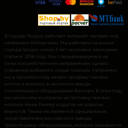
В городе Гродно работает интернет магазин под
названием Белмагазин. Мы работаем на рынке
города Гродно около 3 лет на момент написания
статьи в 2016 году. Мы специализируемся на
сельскохозяйственном направлении, однако
стараемся добавлять новые позиции. Например,
мы в прошлом году начали продажу газовых
котлов и колонок, в частности завода
отопительного оборудования Виктори. В этом году
мы заключили контракты на поставку газовых
колонок Нева, Рихтер и других не дорогих
аналогов. Также мы являемся официальным
представителем российского завода
Уралспецмаш, оборудование, которое называется