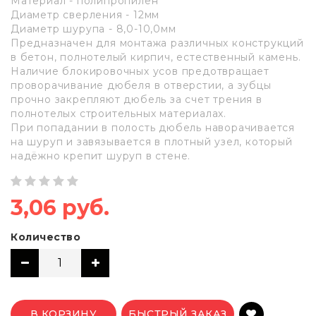
Материал - полипропилен
Диаметр сверления - 12мм
Диаметр шурупа - 8,0-10,0мм
Предназначен для монтажа различных конструкций
в бетон, полнотелый кирпич, естественный камень.
Наличие блокировочных усов предотвращает
проворачивание дюбеля в отверстии, а зубцы
прочно закрепляют дюбель за счет трения в
полнотелых строительных материалах.
При попадании в полость дюбель наворачивается
на шуруп и завязывается в плотный узел, который
надёжно крепит шуруп в стене.
3,06 руб.
Количество
В КОРЗИНУ
БЫСТРЫЙ ЗАКАЗ