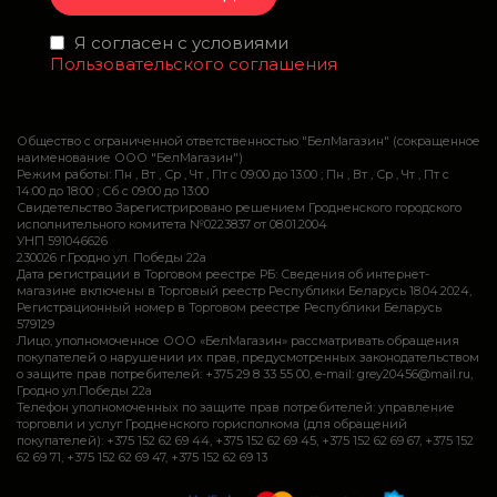
Я согласен с условиями
Пользовательского соглашения
Общество с ограниченной ответственностью "БелМагазин" (сокращенное
наименование ООО "БелМагазин")
Режим работы: Пн , Вт , Ср , Чт , Пт c 09:00 до 13:00 ; Пн , Вт , Ср , Чт , Пт c
14:00 до 18:00 ; Сб c 09:00 до 13:00
Свидетельство Зарегистрировано решением Гродненского городского
исполнительного комитета №0223837 от 08.01.2004
УНП 591046626
230026 г.Гродно ул. Победы 22а
Дата регистрации в Торговом реестре РБ: Сведения об интернет-
магазине включены в Торговый реестр Республики Беларусь 18.04.2024,
Регистрационный номер в Торговом реестре Республики Беларусь
579129
Лицо, уполномоченное ООО «БелМагазин» рассматривать обращения
покупателей о нарушении их прав, предусмотренных законодательством
о защите прав потребителей: +375 29 8 33 55 00, e-mail: grey20456@mail.ru,
Гродно ул.Победы 22а
Телефон уполномоченных по защите прав потребителей: управление
торговли и услуг Гродненского горисполкома (для обращений
покупателей): +375 152 62 69 44, +375 152 62 69 45, +375 152 62 69 67, +375 152
62 69 71, +375 152 62 69 47, +375 152 62 69 13