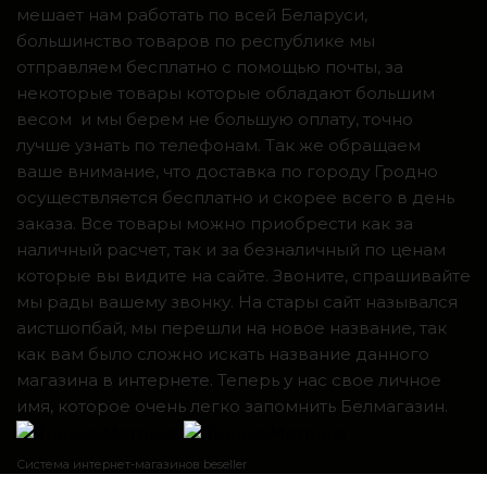
мешает нам работать по всей Беларуси,
большинство товаров по республике мы
отправляем бесплатно с помощью почты, за
некоторые товары которые обладают большим
весом и мы берем не большую оплату, точно
лучше узнать по телефонам. Так же обращаем
ваше внимание, что доставка по городу Гродно
осуществляется бесплатно и скорее всего в день
заказа. Все товары можно приобрести как за
наличный расчет, так и за безналичный по ценам
которые вы видите на сайте. Звоните, спрашивайте
мы рады вашему звонку. На стары сайт назывался
аистшопбай, мы перешли на новое название, так
как вам было сложно искать название данного
магазина в интернете. Теперь у нас свое личное
имя, которое очень легко запомнить Белмагазин.
Система интернет-магазинов beseller