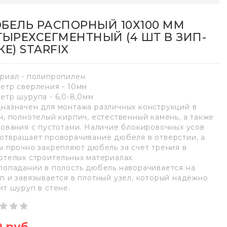
БЕЛЬ РАСПОРНЫЙ 10Х100 ММ
ТЫРЕХСЕГМЕНТНЫЙ (4 ШТ В ЗИП-
Е) STARFIX
риал - полипропилен
етр сверления - 10мм
етр шурупа - 6,0-8,0мм
назначен для монтажа различных конструкций в
н, полнотелый кирпич, естественный камень, а также
нования с пустотами. Наличие блокировочных усов
отвращает проворачивание дюбеля в отверстии, а
ы прочно закрепляют дюбель за счет трения в
отелых строительных материалах.
попадании в полость дюбель наворачивается на
п и завязывается в плотный узел, который надёжно
ит шуруп в стене.
0 руб.