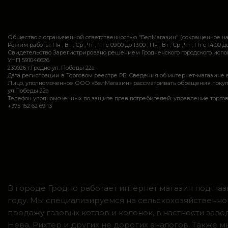
Общество с ограниченной ответственностью "БелМагазин" (сокращенное 
Режим работы: Пн , Вт , Ср , Чт , Пт c 09:00 до 13:00 ; Пн , Вт , Ср , Чт , Пт c 14:00 до
Свидетельство Зарегистрировано решением Гродненского городского исполн
УНП 591046626
230026 г.Гродно ул. Победы 22а
Дата регистрации в Торговом реестре РБ: Сведения об интернет-магазине 
Лицо, уполномоченное ООО «БелМагазин» рассматривать обращения покупател
ул.Победы 22а
Телефон уполномоченных по защите прав потребителей: управление торговли и ус
+375 152 62 69 13
В городе Гродно работает интернет магазин под наз
году. Мы специализируемся на сельскохозяйственно
продажу газовых котлов и колонок, в частности зав
Нева, Рихтер и других не дорогих аналогов. Также