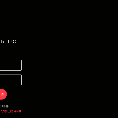
Ь ПРО
И
виями
оглашения