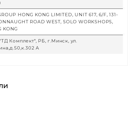
й
ROUP HONG KONG LIMITED, UNIT 617, 6/F, 131-
CONNAUGHT ROAD WEST, SOLO WORKSHOPS,
G KONG
ТД Комплект", РБ, г.Минск, ул.
на,д.50,к.302 А
ли