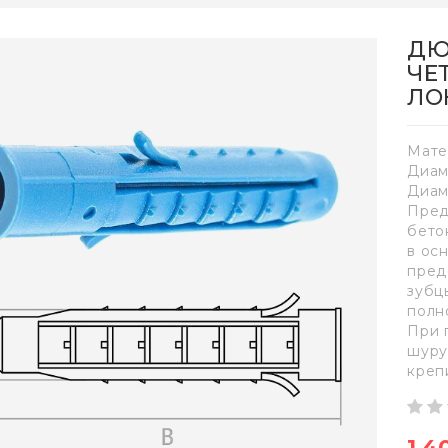
ДЮ
ЧЕ
ЛОК
Мате
Диам
Диам
Пред
бето
в ос
пред
зубц
полн
При 
шуру
креп
1,4