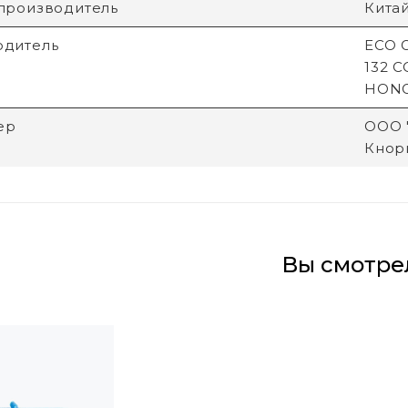
производитель
Кита
одитель
ECO G
132 
HON
ер
ООО "
Кнори
Вы смотре