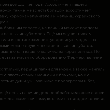
 правдой долгие годы. Ассортимент нашего
аруси, также у нас есть большой ассортимент
тавку кормоизмельчителей и мельниц Украинского
цией.
ень большим спросом, на данный момент продаем
ля данных инкубаторов. Ещё мы осуществляем
р или вы хотите заменить устаревшую модель на
орыми можно доукомплектовать ваш инкубатор.
 именно для вашего количества коров или коз. По
с есть запчасти по оборудованию Фермер, наличие
коптильни, перьящипалки для курей, а также мангалы
о с пластиковыми мойками и бочками, но и с
летние души, умывальнике с подогревом и без,
, ещё есть в наличии деревообрабатывающие станки
номешалками, печками, котлами на твердом топливе,