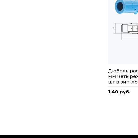
Дюбель рас
мм четырех
шт в зип-ло
1,40 руб.