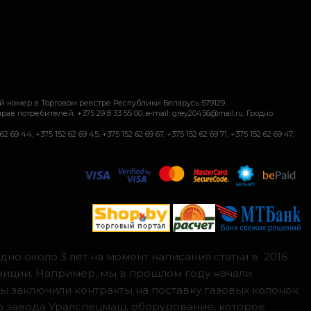
й номер в Торговом реестре Республики Беларусь 579129
требителей: +375 29 8 33 55 00, e-mail: grey20456@mail.ru, Гродно
+375 152 62 69 45, +375 152 62 69 67, +375 152 62 69 71, +375 152 62 69 47,
но около 3 лет на момент написания статьи в 2016
зиции. Например, мы в прошлом году начали
мы заключили контракты на поставку газовых колонок
о завода Уралспецмаш, оборудование, которое