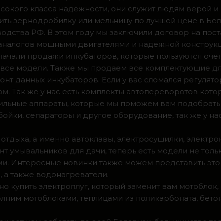
сокого класса надежности, они служит людям верой и
ить зернодробилку или мельницу по лучшей цене в Бел
одства РФ. В этом году мы заключили договор на пос
 аналогов мощными двигателями и надежной конструк
а начали продажи инкубаторов, которые пользуются оч
ии все модели. Также мы продаем все комплектующие д
нт данных инкубаторов. Если у вас сломался регулято
м. Так же у нас есть комплекты автопереворотов кот
доильные аппараты, которые мы поможем вам подобрать
ойки, сепараторы и другое оборудование, так же у на
 отдыха, а именно автоклавы, электросушилки, электро
т умывальников для дачи, теперь есть модели не тольк
. Интересные новинки также можем представить это 
 а также водонагреватели.
о купить электроплуг, который заменит вам мотоблок
олним мотоблоками, теплицами из поликарбоната, бето