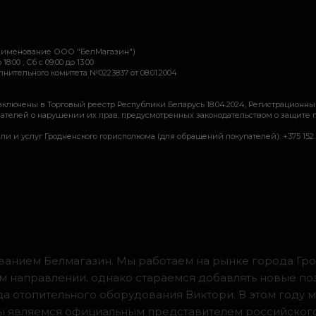
наименование ООО "БелМагазин")
 18:00 ; Сб c 09:00 до 13:00
ительного комитета №0223837 от 08.01.2004
включены в Торговый реестр Республики Беларусь 18.04.2024, Регистрационны
ей о нарушении их прав, предусмотренных законодательством о защите прав по
луг Гродненского горисполкома (для обращений покупателей): +375 152 62 69 44, 
ванием Белмагазин. Мы работаем на рынке города Грод
м направлении, однако стараемся добавлять новые по
ода отопительного оборудования Виктори. В этом году 
 мы являемся официальным представителем российског