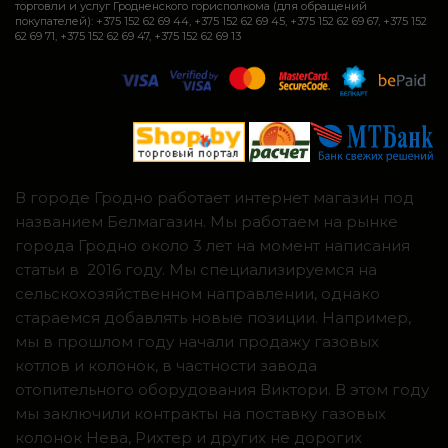
торговли и услуг Гродненского горисполкома (для обращений
покупателей): +375 152 62 69 44, +375 152 62 69 45, +375 152 62 69 67, +375 152
62 69 71, +375 152 62 69 47, +375 152 62 69 13
В городе Гродно работает интернет магазин под
названием Белмагазин. Мы работаем на рынке
города Гродно около 3 лет на момент написания
статьи в 2016 году. Мы специализируемся на
сельскохозяйственном направлении, однако
стараемся добавлять новые позиции. Например,
мы в прошлом году начали продажу газовых
котлов и колонок, в частности завода
отопительного оборудования Виктори. В этом году
мы заключили контракты на поставку газовых
колонок Нева, Рихтер и других не дорогих