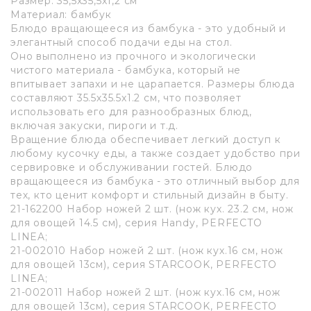
Размер: 35,5х35,5х1,2 см
Материал: бамбук
Блюдо вращающееся из бамбука - это удобный и
элегантный способ подачи еды на стол.
Оно выполнено из прочного и экологически
чистого материала - бамбука, который не
впитывает запахи и не царапается. Размеры блюда
составляют 35.5х35.5х1.2 см, что позволяет
использовать его для разнообразных блюд,
включая закуски, пироги и т.д.
Вращение блюда обеспечивает легкий доступ к
любому кусочку еды, а также создает удобство при
сервировке и обслуживании гостей. Блюдо
вращающееся из бамбука - это отличный выбор для
тех, кто ценит комфорт и стильный дизайн в быту.
21-162200 Набор ножей 2 шт. (нож кух. 23.2 см, нож
для овощей 14.5 см), серия Handy, PERFECTO
LINEA;
21-002010 Набор ножей 2 шт. (нож кух.16 см, нож
для овощей 13см), серия STARCOOK, PERFECTO
LINEA;
21-002011 Набор ножей 2 шт. (нож кух.16 см, нож
для овощей 13см), серия STARCOOK, PERFECTO