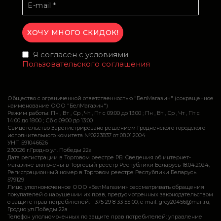
Я согласен с условиями
Пользовательского соглашения
Общество с ограниченной ответственностью "БелМагазин" (сокращенное
наименование ООО "БелМагазин")
Режим работы: Пн , Вт , Ср , Чт , Пт c 09:00 до 13:00 ; Пн , Вт , Ср , Чт , Пт c
14:00 до 18:00 ; Сб c 09:00 до 13:00
Свидетельство Зарегистрировано решением Гродненского городского
исполнительного комитета №0223837 от 08.01.2004
УНП 591046626
230026 г.Гродно ул. Победы 22а
Дата регистрации в Торговом реестре РБ: Сведения об интернет-
магазине включены в Торговый реестр Республики Беларусь 18.04.2024,
Регистрационный номер в Торговом реестре Республики Беларусь
579129
Лицо, уполномоченное ООО «БелМагазин» рассматривать обращения
покупателей о нарушении их прав, предусмотренных законодательством
о защите прав потребителей: +375 29 8 33 55 00, e-mail: grey20456@mail.ru,
Гродно ул.Победы 22а
Телефон уполномоченных по защите прав потребителей: управление