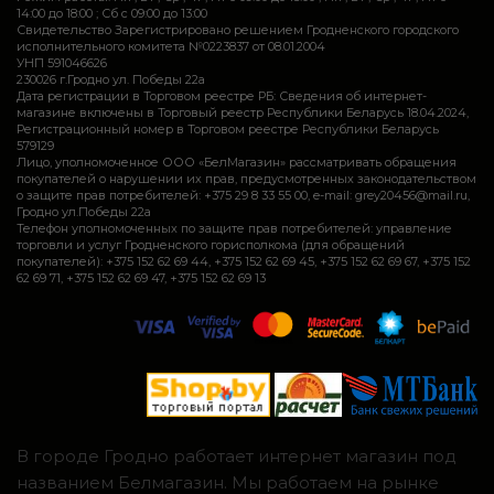
14:00 до 18:00 ; Сб c 09:00 до 13:00
Свидетельство Зарегистрировано решением Гродненского городского
исполнительного комитета №0223837 от 08.01.2004
УНП 591046626
230026 г.Гродно ул. Победы 22а
Дата регистрации в Торговом реестре РБ: Сведения об интернет-
магазине включены в Торговый реестр Республики Беларусь 18.04.2024,
Регистрационный номер в Торговом реестре Республики Беларусь
579129
Лицо, уполномоченное ООО «БелМагазин» рассматривать обращения
покупателей о нарушении их прав, предусмотренных законодательством
о защите прав потребителей: +375 29 8 33 55 00, e-mail: grey20456@mail.ru,
Гродно ул.Победы 22а
Телефон уполномоченных по защите прав потребителей: управление
торговли и услуг Гродненского горисполкома (для обращений
покупателей): +375 152 62 69 44, +375 152 62 69 45, +375 152 62 69 67, +375 152
62 69 71, +375 152 62 69 47, +375 152 62 69 13
В городе Гродно работает интернет магазин под
названием Белмагазин. Мы работаем на рынке