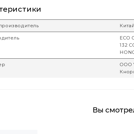
теристики
производитель
Кита
одитель
ECO G
132 
HON
ер
ООО "
Кнори
Вы смотре