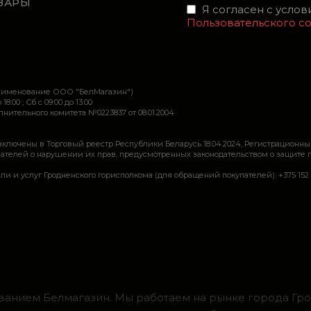
ВАРЫ
Я согласен с усло
Пользовательского с
наименование ООО "БелМагазин")
 18:00 ; Сб c 09:00 до 13:00
ительного комитета №0223837 от 08.01.2004
включены в Торговый реестр Республики Беларусь 18.04.2024, Регистрационны
ей о нарушении их прав, предусмотренных законодательством о защите прав по
луг Гродненского горисполкома (для обращений покупателей): +375 152 62 69 44, 
ванием Белмагазин. Мы работаем на рынке города Грод