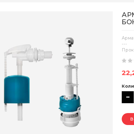
АР
БО
Арма
---
Прок
22,
Коли
В