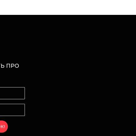
Ь ПРО
И