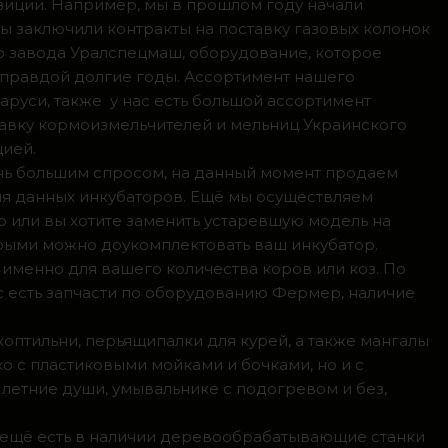
зиции. Например, мы в прошлом году начали
мы заключили контракты на поставку газовых колонок
о завода Уралспецмаш, оборудование, которое
 правдой долгие годы. Ассортимент нашего
аруси, также у нас есть большой ассортимент
тавку кормоизмельчителей и мельниц Украинского
цией.
ень большим спросом, на данный момент продаем
ля данных инкубаторов. Ещё мы осуществляем
р или вы хотите заменить устаревшую модель на
орыми можно доукомплектовать ваш инкубатор.
 именно для вашего количества коров или коз. По
с есть запчасти по оборудованию Фермер, наличие
коптильни, перьящипалки для курей, а также мангалы
о с пластиковыми мойками и бочками, но и с
летние души, умывальнике с подогревом и без,
, ещё есть в наличии деревообрабатывающие станки