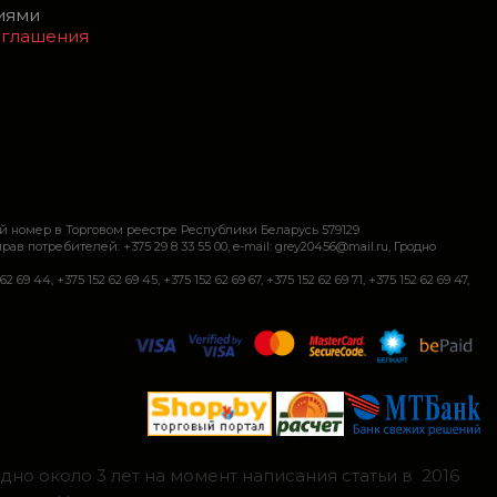
виями
оглашения
й номер в Торговом реестре Республики Беларусь 579129
требителей: +375 29 8 33 55 00, e-mail: grey20456@mail.ru, Гродно
+375 152 62 69 45, +375 152 62 69 67, +375 152 62 69 71, +375 152 62 69 47,
но около 3 лет на момент написания статьи в 2016