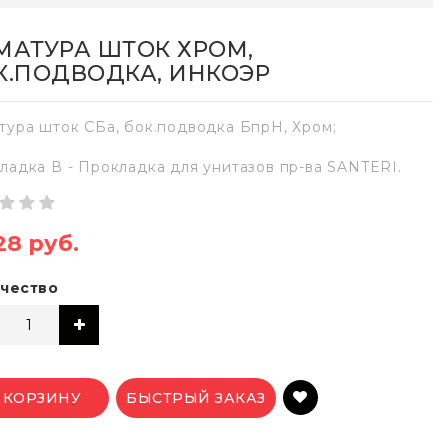
МАТУРА ШТОК ХРОМ,
К.ПОДВОДКА, ИНКОЭР
тура шток СБа, бок.подводка БпрН, Хром;
ладка В - Прокладка для унитазов пр-ва SANTERI.
28 руб.
чество
 КОРЗИНУ
БЫСТРЫЙ ЗАКАЗ