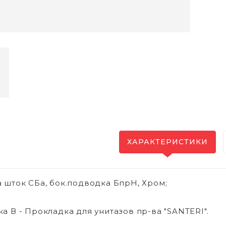
ХАРАКТЕРИСТИКИ
 шток СБа, бок.подводка БпрН, Хром;
а В - Прокладка для унитазов пр-ва "SANTERI".