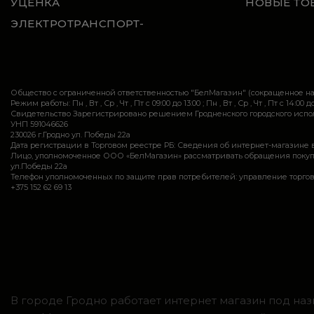
УЦЕНКА
НОВЫЕ ТО
ЭЛЕКТРОТРАНСПОРТ-
Общество с ограниченной ответственностью "БелМагазин" (сокращенное 
Режим работы: Пн , Вт , Ср , Чт , Пт c 09:00 до 13:00 ; Пн , Вт , Ср , Чт , Пт c 14:00 до
Свидетельство Зарегистрировано решением Гродненского городского исполн
УНП 591046626
230026 г.Гродно ул. Победы 22а
Дата регистрации в Торговом реестре РБ: Сведения об интернет-магазине 
Лицо, уполномоченное ООО «БелМагазин» рассматривать обращения покупател
ул.Победы 22а
Телефон уполномоченных по защите прав потребителей: управление торговли и ус
+375 152 62 69 13
В городе Гродно работает интернет магазин под наз