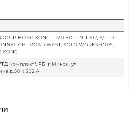
й
ROUP HONG KONG LIMITED, UNIT 617, 6/F, 131-
CONNAUGHT ROAD WEST, SOLO WORKSHOPS,
G KONG
ТД Комплект", РБ, г.Минск, ул.
на,д.50,к.302 А
ли