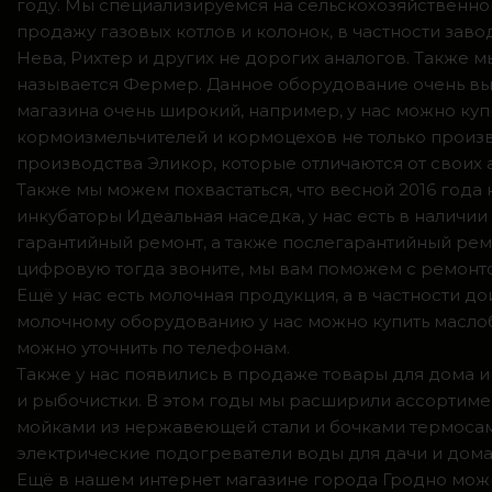
году. Мы специализируемся на сельскохозяйственно
продажу газовых котлов и колонок, в частности зав
Нева, Рихтер и других не дорогих аналогов. Также
называется Фермер. Данное оборудование очень вы
магазина очень широкий, например, у нас можно куп
кормоизмельчителей и кормоцехов не только произв
производства Эликор, которые отличаются от своих
Также мы можем похвастаться, что весной 2016 год
инкубаторы Идеальная наседка, у нас есть в налич
гарантийный ремонт, а также послегарантийный ремо
цифровую тогда звоните, мы вам поможем с ремонто
Ещё у нас есть молочная продукция, а в частности 
молочному оборудованию у нас можно купить маслоб
можно уточнить по телефонам.
Также у нас появились в продаже товары для дома и
и рыбочистки. В этом годы мы расширили ассортимен
мойками из нержавеющей стали и бочками термосами
электрические подогреватели воды для дачи и дома,
Ещё в нашем интернет магазине города Гродно можн