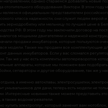
м направлении, однако стараемся добавлять новые по
ода отопительного оборудования Виктори. В этом году 
 мы являемся официальным представителем российског
сокого класса надежности, они служит людям верой и
ить зернодробилку или мельницу по лучшей цене в Бел
одства РФ. В этом году мы заключили договор на пос
 аналогов мощными двигателями и надежной конструк
а начали продажи инкубаторов, которые пользуются оч
ии все модели. Также мы продаем все комплектующие д
нт данных инкубаторов. Если у вас сломался регулято
м. Так же у нас есть комплекты автопереворотов кот
доильные аппараты, которые мы поможем вам подобрать
ойки, сепараторы и другое оборудование, так же у на
 отдыха, а именно автоклавы, электросушилки, электро
т умывальников для дачи, теперь есть модели не тольк
. Интересные новинки также можем представить это 
 а также водонагреватели.
о купить электроплуг, который заменит вам мотоблок