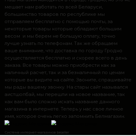
мешает нам работать по всей Беларуси,
большинство товаров по республике мы
отправляем бесплатно с помощью почты, за
некоторые товары которые обладают большим
весом и мы берем не большую оплату, точно
лучше узнать по телефонам. Так же обращаем
ваше внимание, что доставка по городу Гродно
осуществляется бесплатно и скорее всего в день
заказа. Все товары можно приобрести как за
наличный расчет, так и за безналичный по ценам
которые вы видите на сайте. Звоните, спрашивайте
мы рады вашему звонку. На стары сайт назывался
аистшопбай, мы перешли на новое название, так
как вам было сложно искать название данного
магазина в интернете. Теперь у нас свое личное
имя, которое очень легко запомнить Белмагазин.
Система интернет-магазинов beseller