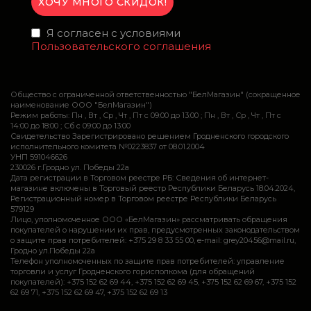
Я согласен с условиями
Пользовательского соглашения
Общество с ограниченной ответственностью "БелМагазин" (сокращенное
наименование ООО "БелМагазин")
Режим работы: Пн , Вт , Ср , Чт , Пт c 09:00 до 13:00 ; Пн , Вт , Ср , Чт , Пт c
14:00 до 18:00 ; Сб c 09:00 до 13:00
Свидетельство Зарегистрировано решением Гродненского городского
исполнительного комитета №0223837 от 08.01.2004
УНП 591046626
230026 г.Гродно ул. Победы 22а
Дата регистрации в Торговом реестре РБ: Сведения об интернет-
магазине включены в Торговый реестр Республики Беларусь 18.04.2024,
Регистрационный номер в Торговом реестре Республики Беларусь
579129
Лицо, уполномоченное ООО «БелМагазин» рассматривать обращения
покупателей о нарушении их прав, предусмотренных законодательством
о защите прав потребителей: +375 29 8 33 55 00, e-mail: grey20456@mail.ru,
Гродно ул.Победы 22а
Телефон уполномоченных по защите прав потребителей: управление
торговли и услуг Гродненского горисполкома (для обращений
покупателей): +375 152 62 69 44, +375 152 62 69 45, +375 152 62 69 67, +375 152
62 69 71, +375 152 62 69 47, +375 152 62 69 13