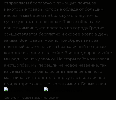
отправляем бесплатно с помощью почты, за
некоторые товары которые обладают большим
весом и мы берем не большую оплату, точно
лучше узнать по телефонам. Так же обращаем
ваше внимание, что доставка по городу Гродно
осуществляется бесплатно и скорее всего в день
заказа. Все товары можно приобрести как за
наличный расчет, так и за безналичный по ценам
которые вы видите на сайте. Звоните, спрашивайте
мы рады вашему звонку. На стары сайт назывался
аистшопбай, мы перешли на новое название, так
как вам было сложно искать название данного
магазина в интернете. Теперь у нас свое личное
имя, которое очень легко запомнить Белмагазин.
Система интернет-магазинов beseller
ЗАКАЗАТЬ ЗВОНОК