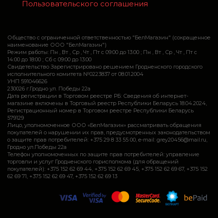
Пользовательского соглашения
Общество с ограниченной ответственностью "БелМагазин" (сокращенное
наименование ООО "БелМагазин")
Режим работы: Пн , Вт , Ср , Чт , Пт c 09:00 до 13:00 ; Пн , Вт , Ср , Чт , Пт c
14:00 до 18:00 ; Сб c 09:00 до 13:00
Свидетельство Зарегистрировано решением Гродненского городского
исполнительного комитета №0223837 от 08.01.2004
УНП 591046626
230026 г.Гродно ул. Победы 22а
Дата регистрации в Торговом реестре РБ: Сведения об интернет-
магазине включены в Торговый реестр Республики Беларусь 18.04.2024,
Регистрационный номер в Торговом реестре Республики Беларусь
579129
Лицо, уполномоченное ООО «БелМагазин» рассматривать обращения
покупателей о нарушении их прав, предусмотренных законодательством
о защите прав потребителей: +375 29 8 33 55 00, e-mail: grey20456@mail.ru,
Гродно ул.Победы 22а
Телефон уполномоченных по защите прав потребителей: управление
торговли и услуг Гродненского горисполкома (для обращений
покупателей): +375 152 62 69 44, +375 152 62 69 45, +375 152 62 69 67, +375 152
62 69 71, +375 152 62 69 47, +375 152 62 69 13