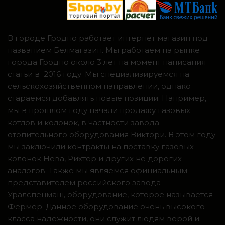
В городе Гродно работает интернет магазин под
названием Белмагазин. Мы работаем на рынке
города Гродно около 3 лет на момент написания
статьи в 2016 году. Мы специализируемся на
сельскохозяйственном направлении, однако
стараемся добавлять новые позиции. Например,
мы в прошлом году начали продажу газовых
котлов и колонок, в частности завода
отопительного оборудования Виктори. В этом году
мы заключили контракты на поставку газовых
колонок Нева, Рихтер и других не дорогих
аналогов. Также мы являемся официальным
представителем российского завода
Уралспецмаш, оборудование, которое называется
Фермер. Данное оборудование очень высокого
класса надежности, они служит людям верой и